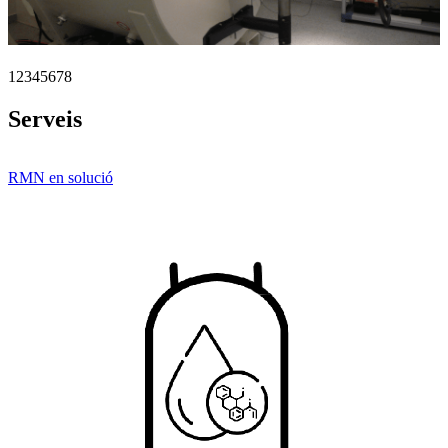
1
2
3
4
5
6
7
8
Serveis
RMN en solució
R