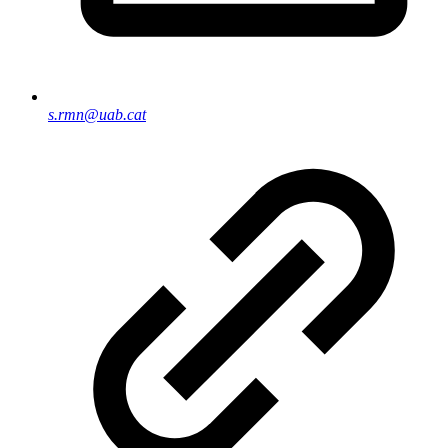
s.rmn@uab.cat