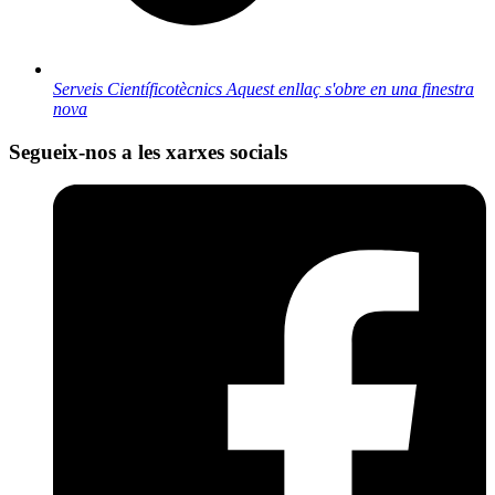
Serveis Científicotècnics
Aquest enllaç s'obre en una finestra
nova
Segueix-nos a les xarxes socials