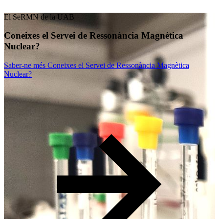
El SeRMN de la UAB
Coneixes el Servei de Ressonància Magnètica
Nuclear?
Saber-ne més
Coneixes el Servei de Ressonància Magnètica
Nuclear?