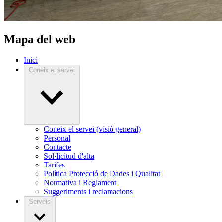
Mapa del web
Inici
Coneix el servei
Coneix el servei (visió general)
Personal
Contacte
Sol·licitud d'alta
Tarifes
Política Protecció de Dades i Qualitat
Normativa i Reglament
Suggeriments i reclamacions
Serveis