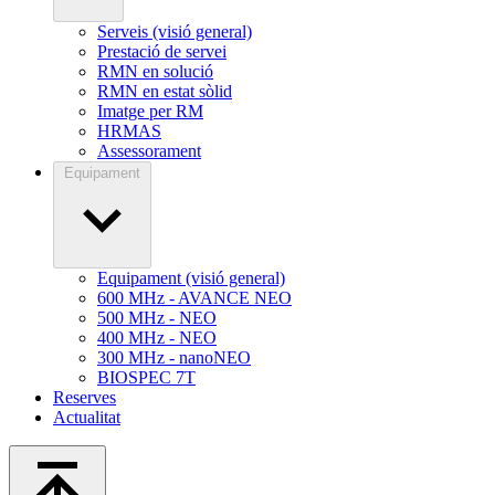
Serveis (visió general)
Prestació de servei
RMN en solució
RMN en estat sòlid
Imatge per RM
HRMAS
Assessorament
Equipament
Equipament (visió general)
600 MHz - AVANCE NEO
500 MHz - NEO
400 MHz - NEO
300 MHz - nanoNEO
BIOSPEC 7T
Reserves
Actualitat