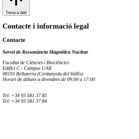
Torna a dalt
Contacte i informació legal
Contacte
Servei de Ressonància Magnètica Nuclear
Facultat de Ciències i Biociències
Edifici C - Campus UAB
08193 Bellaterra (Cerdanyola del Vallès)
Horari de dilluns a divendres de 09:00 a 17:00
Tel: +34 93 581 37 85
Tel: +34 93 581 37 84