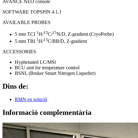
AVANCE NEO console
SOFTWARE TOPSPIN 4.1.1
AVAILABLE PROBES
1
13
15
5 mm TCI
H/
C/
N/D, Z-gradient (CryoProbe)
1
13
5 mm TBI
H/
C/BB/D, Z-gradient
ACCESSORIES
Hyphenated LC/MSl
BCU unit for temperature control
BSNL (Bruker Smart Nitrogen Liquefier)
Dins de:
RMN en solució
Informació complementària