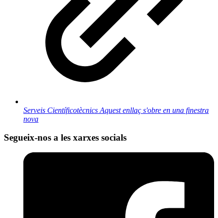
Serveis Científicotècnics
Aquest enllaç s'obre en una finestra
nova
Segueix-nos a les xarxes socials