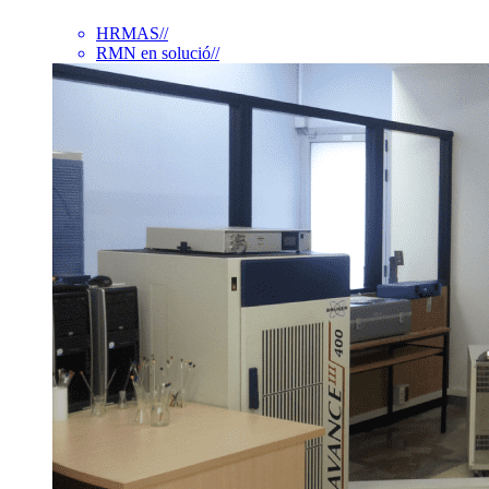
HRMAS
//
RMN en solució
//