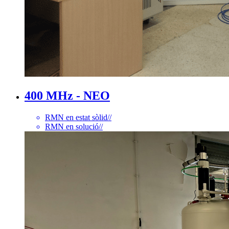
400 MHz - NEO
RMN en estat sòlid
//
RMN en solució
//