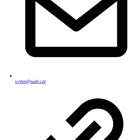
s.rmn@uab.cat