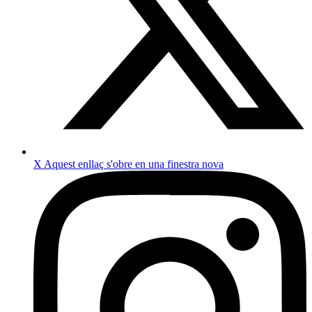
X
Aquest enllaç s'obre en una finestra nova