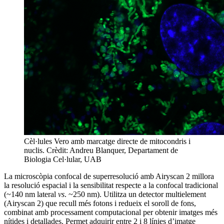
Cèl·lules Vero amb marcatge directe de mitocondris i
nuclis. Crèdit: Andreu Blanquer, Departament de
Biologia Cel·lular, UAB
La microscòpia confocal de superresolució amb Airyscan 2 millora
la resolució espacial i la sensibilitat respecte a la confocal tradicional
(~140 nm lateral
vs
. ~250 nm). Utilitza un detector multielement
(Airyscan 2) que recull més fotons i redueix el soroll de fons,
combinat amb processament computacional per obtenir imatges més
nítides i detallades. Permet adquirir entre 2 i 8 línies d’imatge