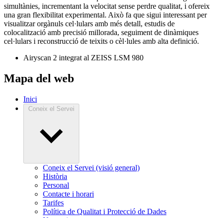
simultànies, incrementant la velocitat sense perdre qualitat, i ofereix
una gran flexibilitat experimental. Això fa que sigui interessant per
visualitzar orgànuls cel·lulars amb més detall, estudis de
colocalització amb precisió millorada, seguiment de dinàmiques
cel·lulars i reconstrucció de teixits o cèl·lules amb alta definició.
Airyscan 2 integrat al ZEISS LSM 980
Mapa del web
Inici
Coneix el Servei
Coneix el Servei (visió general)
Història
Personal
Contacte i horari
Tarifes
Política de Qualitat i Protecció de Dades