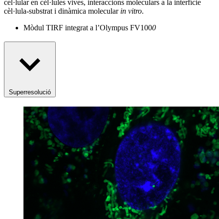
cel·lular en cèl·lules vives, interaccions moleculars a la interfície
cèl·lula-substrat i dinàmica molecular
in vitro
.
Mòdul TIRF integrat a l’Olympus FV100
0
Superresolució