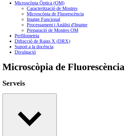
Microscòpia Òptica (OM)
Caracterització de Mostres
Microscòpia de Fluorescència
Imatge Funcional
Processament i Anàlisi d'Imatge
Preparació de Mostres OM
Perfilometria
Difracció de Raigs X (DRX)
Suport a la docència
Divulgació
Microscòpia de Fluorescència
Serveis