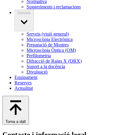
Normativa
Suggeriments i reclamacions
Serveis
Serveis (visió general)
Microscòpia Electrònica
Preparació de Mostres
Microscòpia Òptica (OM)
Perfilometria
Difracció de Raigs X (DRX)
Suport a la docència
Divulgació
Equipament
Reserves
Actualitat
Torna a dalt
Contacte i informació legal