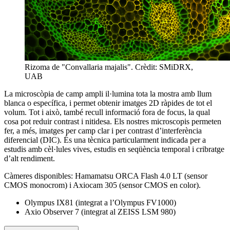
Rizoma de "Convallaria majalis". Crèdit: SMiDRX,
UAB
La microscòpia de camp ampli il·lumina tota la mostra amb llum
blanca o específica, i permet obtenir imatges 2D ràpides de tot el
volum. Tot i això, també recull informació fora de focus, la qual
cosa pot reduir contrast i nitidesa. Els nostres microscopis permeten
fer, a més, imatges per camp clar i per contrast d’interferència
diferencial (DIC). És una tècnica particularment indicada per a
estudis amb cèl·lules vives, estudis en seqüència temporal i cribratge
d’alt rendiment.
Càmeres disponibles: Hamamatsu ORCA Flash 4.0 LT (sensor
CMOS monocrom) i Axiocam 305 (sensor CMOS en color).
Olympus IX81 (integrat a l’Olympus FV1000)
Axio Observer 7 (integrat al ZEISS LSM 980)