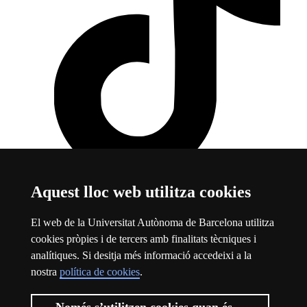
Aquest lloc web utilitza cookies
TikTok
Aquest enllaç s'obre en una finestra nova
Sobre el web
El web de la Universitat Autònoma de Barcelona utilitza
cookies pròpies i de tercers amb finalitats tècniques i
Universitat Autònoma de Barcelona
analítiques. Si desitja més informació accedeixi a la
Avís legal
Aquest enllaç s'obre en una finestra nova
nostra
política de cookies
.
Protecció de dades
Aquest enllaç s'obre en una finestra nova
Sobre el web
Aquest enllaç s'obre en una finestra nova
Accessibilitat web
Aquest enllaç s'obre en una finestra nova