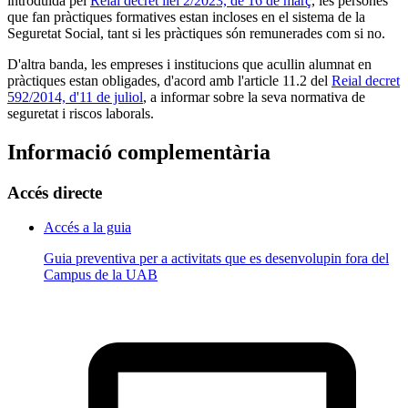
introduïda pel
Reial decret llei 2/2023, de 16 de març
, les persones
que fan pràctiques formatives estan incloses en el sistema de la
Seguretat Social, tant si les pràctiques són remunerades com si no.
D'altra banda, les empreses i institucions que acullin alumnat en
pràctiques estan obligades, d'acord amb l'article 11.2 del
Reial decret
592/2014, d'11 de juliol
, a informar sobre la seva normativa de
seguretat i riscos laborals.
Informació complementària
Accés directe
Accés a la guia
Guia preventiva per a activitats que es desenvolupin fora del
Campus de la UAB