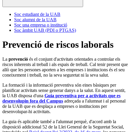
Soc estudiant de la UAB
Soc alumni de la UAB
Soc una empresa o institució
Soc àmbit UAB (PDI o PTGAS)
Prevenció de riscos laborals
La
prevenció
és el conjunt d'activitats orientades a controlar els
riscos inherents al treball i als espais de treball. Cal tenir present que
allò que les persones aporten a les empreses i institucions és el seu
coneixement i treball, no la seva seguretat ni la seva salut.
La formació i la informació preventiva són eines bàsiques per
planificar activitats sense generar danys a la salut. En aquest sentit,
la UAB disposa d'una
Guia preventiva per a activitats que es
desenvolupin fora del Campus
adreçada a l'alumnat i al personal
de la UAB que es desplaça a empreses o institucions per
desenvolupar-hi activitats.
La guia és aplicable també a l'alumnat perquè, d'acord amb la
disposició addicional 52 de la Llei General de la Seguretat Social,