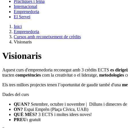
Pràctiques i feina
Internacional
Emprenedoria
El Servei
Inici
Emprenedoria
Cursos amb reconeixement de crèdits
Visionaris
Visionaris
Aquest curs d'emprenedoria reconegut amb
3 crèdits ECTS
es dirige
tracten
competències
com la creativitat o el lideratge,
metodologies
c
Els tres millors projectes tenen l’oportunitat de gaudir també d'una
me
Dades del curs
QUAN?
Setembre, octubre i novembre | Dilluns i dimecres de
ON?
Espai Emprèn (Plaça Cívica, UAB)
QUÈ MÉS?
3 ECTS i moltes idees noves!
PREU:
gratuït