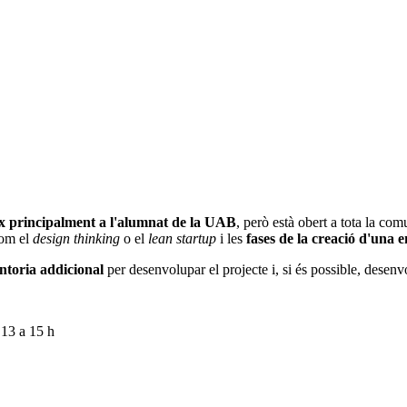
ix principalment a l'alumnat de la UAB
, però està obert a tota la comu
om el
design thinking
o el
lean startup
i les
fases de la creació d'una 
ntoria addicional
per desenvolupar el projecte i, si és possible, desenv
 13 a 15 h