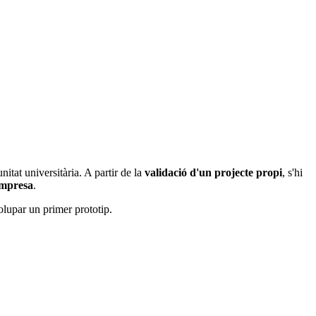
nitat universitària. A partir de la
validació d'un projecte propi
, s'hi
empresa
.
olupar un primer prototip.