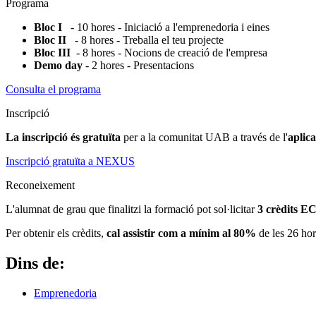
Programa
Bloc I
- 10 hores - Iniciació a l'emprenedoria i eines
Bloc II
- 8 hores - Treballa el teu projecte
Bloc III
- 8 hores - Nocions de creació de l'empresa
Demo day
- 2 hores - Presentacions
Consulta el programa
Inscripció
La inscripció és gratuïta
per a la comunitat UAB a través de l'
aplic
Inscripció gratuïta a NEXUS
Reconeixement
L'alumnat de grau que finalitzi la formació pot sol·licitar
3 crèdits E
Per obtenir els crèdits,
cal assistir com a mínim al 80%
de les 26 hor
Dins de:
Emprenedoria