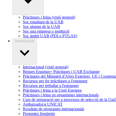
Pràctiques i feina (visió general)
Soc estudiant de la UAB
Soc alumni de la UAB
Soc una empresa o institució
Soc àmbit UAB (PDI o PTGAS)
Internacional
Internacional (visió general)
Beques Erasmus+ Pràctiques i UAB Exchange
Pràctiques del Ministeri d'Afers Exteriors, UE i Coope
Recursos per fer pràctiques a l'estranger
Recursos per treballar a l'estranger
Pràctiques i feina a la Unió Europea
Pràctiques i feina en organismes internacionals
Curs de preparació per a processos de selecció de la Uni
Ambaixador/a UNICAT
Resultats de programes internacionals
Preguntes freqüents