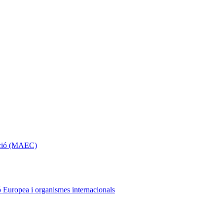
ració (MAEC)
ó Europea i organismes internacionals