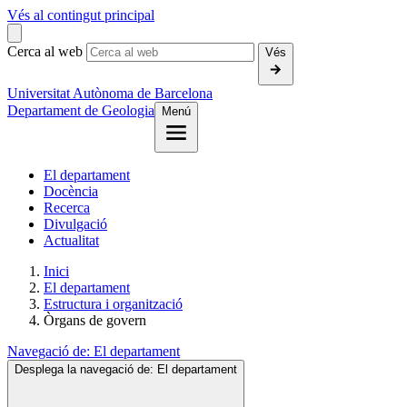
Vés al contingut principal
Cerca al web
Vés
Universitat Autònoma de Barcelona
Departament de Geologia
Menú
El departament
Docència
Recerca
Divulgació
Actualitat
Inici
El departament
Estructura i organització
Òrgans de govern
Navegació de:
El departament
Desplega la navegació de:
El departament