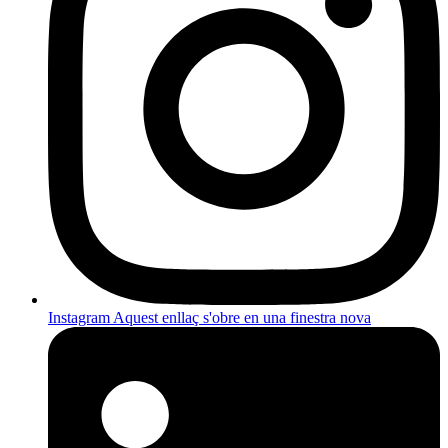
Instagram
Aquest enllaç s'obre en una finestra nova