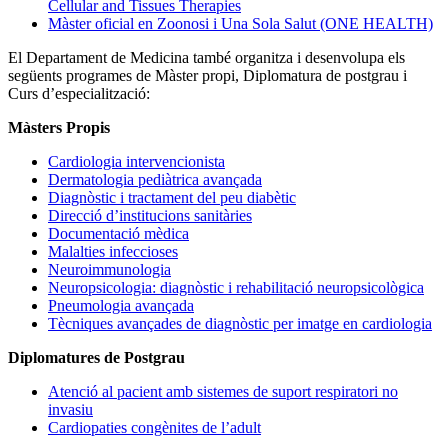
Cellular and Tissues Therapies
Màster oficial en Zoonosi i Una Sola Salut (ONE HEALTH)
El Departament de Medicina també organitza i desenvolupa els
següents programes de Màster propi, Diplomatura de postgrau i
Curs d’especialització:
Màsters Propis
Cardiologia intervencionista
Dermatologia pediàtrica avançada
Diagnòstic i tractament del peu diabètic
Direcció d’institucions sanitàries
Documentació mèdica
Malalties infeccioses
Neuroimmunologia
Neuropsicologia: diagnòstic i rehabilitació neuropsicològica
Pneumologia avançada
Tècniques avançades de diagnòstic per imatge en cardiologia
Diplomatures de Postgrau
Atenció al pacient amb sistemes de suport respiratori no
invasiu
Cardiopaties congènites de l’adult