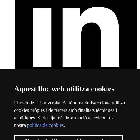
Aquest lloc web utilitza cookies
LinkedIn
Aquest enllaç s'obre en una finestra nova
Sobre el web
El web de la Universitat Autònoma de Barcelona utilitza
cookies pròpies i de tercers amb finalitats tècniques i
Universitat Autònoma de Barcelona
analítiques. Si desitja més informació accedeixi a la
Avís legal
Aquest enllaç s'obre en una finestra nova
nostra
política de cookies
.
Protecció de dades
Aquest enllaç s'obre en una finestra nova
Sobre el web
Aquest enllaç s'obre en una finestra nova