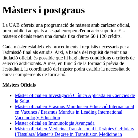
Màsters i postgraus
La UAB ofereix una programació de màsters amb caràcter oficial,
preu públic i adaptats a l'espai europeu d'educació superior. Els
màsters oficials tenen una durada fixa d'entre 60 i 120 crèdits.
Cada màster estableix els procediments i requisits necessaris per a
l'admissió final als estudis. Així, a banda del requisit de tenir una
titulació oficial, és possible que hi hagi altres condicions o criteris de
selecció addicionals. A més, en funció de la formació prèvia de
l'estudiant, la coordinació del màster podrà establir la necessitat de
cursar complements de formació.
Màsters Oficials
Màster oficial en Investigació Clínica Aplicada en Ciències de
la Salut
Màster oficial en Erasmus Mundus en Educació Internacional
en Vacunes / Erasmus Mundus in Leading International
Vaccinology Education
Màster oficial en Immunologia Avançada
Màster oficial en Medicina Transfusional i Teràpies Cel·lulars
i Tissulars/ Master’s Degree in Transfusion Medicine in