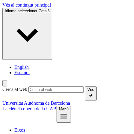
Vés al contingut principal
Idioma seleccionat:
Català
English
Español
Cerca al web
Vés
Universitat Autònoma de Barcelona
La ciència oberta de la UAB
Menú
Eixos