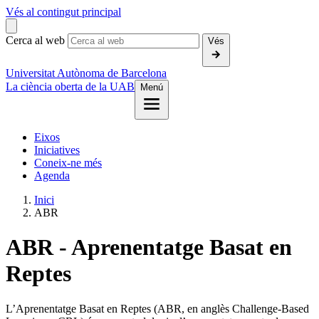
Vés al contingut principal
Cerca al web
Vés
Universitat Autònoma de Barcelona
La ciència oberta de la UAB
Menú
Eixos
Iniciatives
Coneix-ne més
Agenda
Inici
ABR
ABR - Aprenentatge Basat en
Reptes
L’Aprenentatge Basat en Reptes (ABR, en anglès Challenge-Based