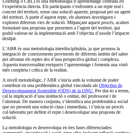
Learning o CBL) és una metodologia d’aprenentatge centrada en
l’experiència directa. Els participants s’enfronten a un repte real i
concret del territori, sense una solució aparent, proposat per un agent
del territori. A partir d’aquest repte, els alumnes investiguen i
exploren diferents vies de solució. Mitjançant aquest procés, acaben
formulant una proposta que presenten a l’agent del territori, qui
podrà valorar-ne la implementació amb l’objectiu d’assolir l’impacte
desitjat.
L’ABR és una metodologia interdisciplinària, ja que promou la
integració de coneixements provinents de diferents àmbits del saber
per afrontar els reptes des d’una perspectiva global i complexa.
Aquesta transversalitat enriqueix l’aprenentatge i fomenta una visió
més completa i crítica de la realitat.
A nivell metodològic, l’ABR s’inicia amb la voluntat de poder
contribuir en una problemàtica global vinculada als
Objectius de
Desenvolupament Sostenible (ODS) de la ONU.
Per dur-lo a terme,
cal la implicació d’una institució o entitat, del professorat i de
l’alumnat. De manera conjunta, s’identifica una problemàtica social
que no presenti una solució clara i immediata, i s’inicia un procés
col·laboratiu per definir el repte i desenvolupar una proposta de
solució.
La metodologia es desenvolupa en tres fases diferenciades:
compromís, investigació i acció, totes elles incloent reflexió contínua