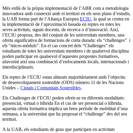
Més enllà de la pròpia implementació de l’ABR com a metodologia
innovadora amb connexió amb el territori en els seus plans d’estudis,
la UAB forma part de l’Aliança Europea
ECIU
, la qual se centra en
la implementació de l’aproximació basada en reptes en totes les
seves activitats, siguin docents, de recerca o d’innovació. Així,
l’ECIU proposa, des del conjunt de les universitats membres, una
oferta significativa de formacions de curta durada: els “challenges” i
els “micro-mòduls”. En el cas concret dels “Challenges” els
estudiants de totes les universitats membres i de qualsevol disciplina
poden participar en qualsevol d’aquestes propostes formatives,
afavorint així una combinació d’enfocaments locals, internacionals i
interdisciplinaris.
Els reptes de l’ECIU estan alineats majoritàriament amb l’objectiu
de desenvolupament sostenible (ODS) número 11 de les Nacions
Unides –
Ciutats i Comunitats Sostenibles
.
Els Challenges de l’ECIU poden oferir-se en diferents modalitats:
presencial, virtual o híbrida En el cas de ser presencial o híbrida,
aquesta oferta formativa implica un breu període de mobilitat d’una
setmana, a la universitat que ha proposat el “challenge” des del seu
territori.
A la UAB, els estudiants de grau que participen en activitats