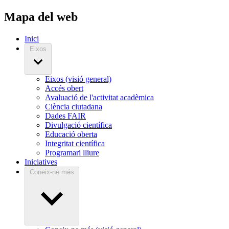
Mapa del web
Inici
Eixos
Eixos (visió general)
Accés obert
Avaluació de l'activitat acadèmica
Ciència ciutadana
Dades FAIR
Divulgació científica
Educació oberta
Integritat científica
Programari lliure
Iniciatives
Coneix-ne més