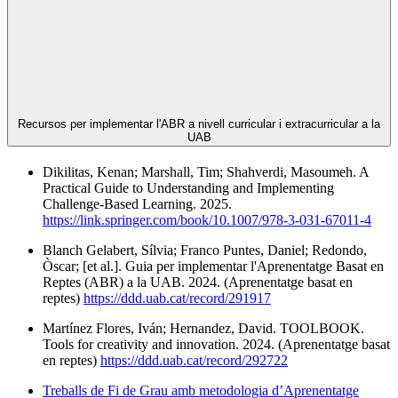
Recursos per implementar l'ABR a nivell curricular i extracurricular a la
UAB
Dikilitas, Kenan; Marshall, Tim; Shahverdi, Masoumeh. A
Practical Guide to Understanding and Implementing
Challenge-Based Learning. 2025.
https://link.springer.com/book/10.1007/978-3-031-67011-4
Blanch Gelabert, Sílvia; Franco Puntes, Daniel; Redondo,
Òscar; [et al.]. Guia per implementar l'Aprenentatge Basat en
Reptes (ABR) a la UAB. 2024. (Aprenentatge basat en
reptes)
https://ddd.uab.cat/record/291917
Martínez Flores, Iván; Hernandez, David. TOOLBOOK.
Tools for creativity and innovation. 2024. (Aprenentatge basat
en reptes)
https://ddd.uab.cat/record/292722
Treballs de Fi de Grau amb metodologia d’Aprenentatge