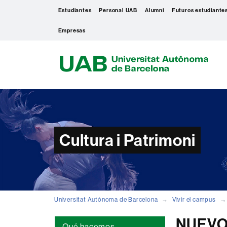
Estudiantes
Personal UAB
Alumni
Futuros estudiante
Empresas
U
A
B
Cultura i Patrimoni
Universitat Autònoma de Barcelona
Vivir el campus
NUEVO!
Qué hacemos