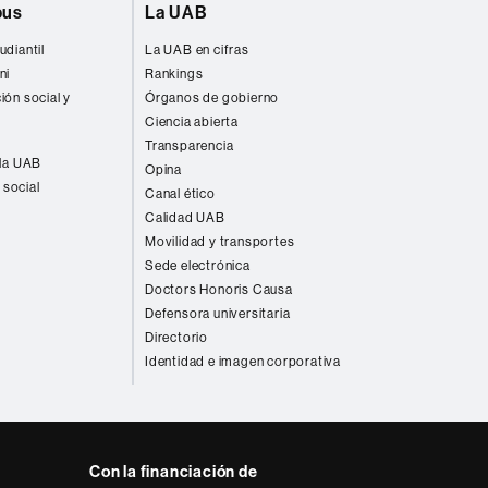
pus
La UAB
udiantil
La UAB en cifras
ni
Rankings
ión social y
Órganos de gobierno
Ciencia abierta
Transparencia
 la UAB
Opina
 social
Canal ético
Calidad UAB
Movilidad y transportes
Sede electrónica
Doctors Honoris Causa
Defensora universitaria
Directorio
Identidad e imagen corporativa
Con la financiación de