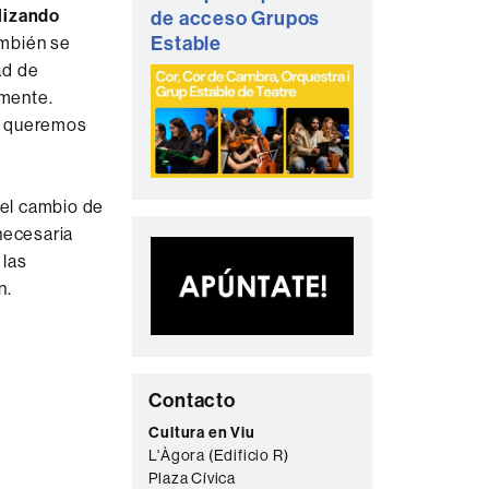
ilizando
de acceso Grupos
Estable
mbién se
ad de
amente.
ue queremos
 el cambio de
necesaria
 las
n.
C
Contacto
o
Cultura en Viu
L'Àgora (Edificio R)
n
Plaza Cívica