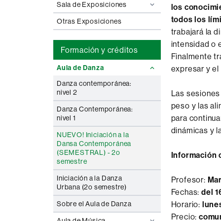
Sala de Exposiciones
los conocimie
todos los lím
Otras Exposiciones
trabajará la 
intensidad o 
Formación y créditos
Finalmente t
Aula de Danza
expresar y el 
Danza contemporánea:
nivel 2
Las sesiones 
peso y las al
Danza Contemporánea:
para continuar
nivel 1
dinámicas y l
NUEVO! Iniciación a la
Dansa Contemporánea
(SEMESTRAL) - 2o
Información
semestre
Iniciación a la Danza
Profesor:
Mar
Urbana (2o semestre)
Fechas:
del 1
Sobre el Aula de Danza
Horario:
lunes
Precio:
comun
Aula de Música