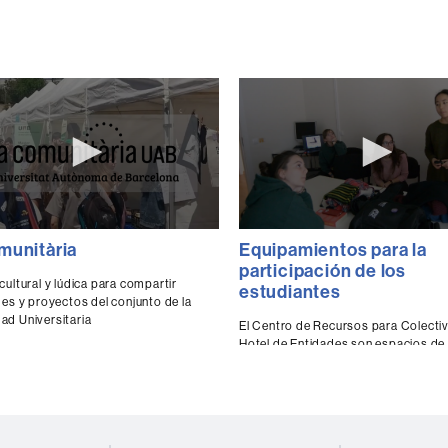
0
munitària
Equipamientos para la
ds
seconds
of
participación de los
0
cultural y lúdica para compartir
estudiantes
ds
Volume
seconds
Volume
des y proyectos del conjunto de la
90%
d Universitaria
El Centro de Recursos para Colectiv
Hotel de Entidades son espacios de
tejido asociativo y a los consejos de
estudiantes de la universidad.