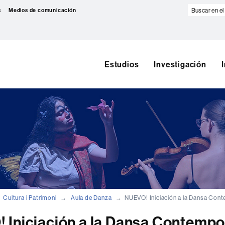
Buscar
s
Medios de comunicación
en
el
web
Estudios
Investigación
Cultura i Patrimoni
Aula de Danza
NUEVO! Iniciación a la Dansa Co
 Iniciación a la Dansa Contemp