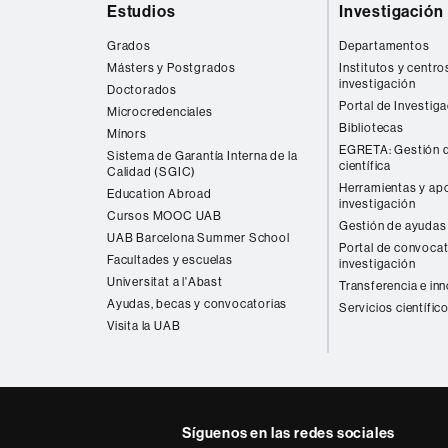
Estudios
Investigación
web
Grados
Departamentos
Másters y Postgrados
Institutos y centro
investigación
Doctorados
Portal de Investig
Microcredenciales
Bibliotecas
Mínors
EGRETA: Gestión d
Sistema de Garantía Interna de la
científica
Calidad (SGIC)
Herramientas y apo
Education Abroad
investigación
Cursos MOOC UAB
Gestión de ayudas 
UAB Barcelona Summer School
Portal de convocat
Facultades y escuelas
investigación
Universitat a l'Abast
Transferencia e in
Ayudas, becas y convocatorias
Servicios científic
Visita la UAB
Síguenos en las redes sociales