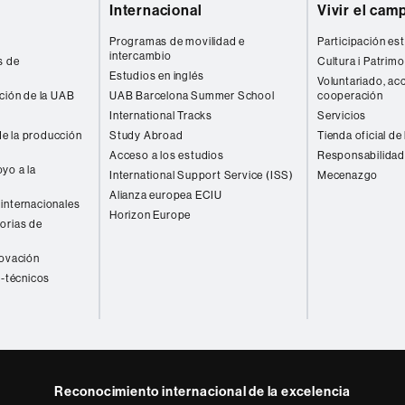
Internacional
Vivir el cam
Programas de movilidad e
Participación est
intercambio
s de
Cultura i Patrimo
Estudios en inglés
Voluntariado, acc
ación de la UAB
UAB Barcelona Summer School
cooperación
International Tracks
Servicios
e la producción
Study Abroad
Tienda oficial de
Acceso a los estudios
Responsabilidad
yo a la
International Support Service (ISS)
Mecenazgo
Alianza europea ECIU
internacionales
Horizon Europe
orias de
novación
o-técnicos
Reconocimiento internacional de la excelencia