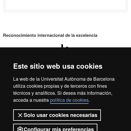
Reconocimiento internacional de la excelencia
HR
Este sitio web usa cookies
Excell
Inicio
Aviso Legal
Política de privacidad
La web de la Universitat Autònoma de Barcelona
Protección de datos
Sobre la web
utiliza cookies propias y de terceros con fines
técnicos y analíticos. Si desea más información,
in
Somos una universidad líder que imparte una docencia de
acceda a nuestra
política de cookies
.
calidad, diversificada, multidisciplinaria y flexible, adecuada
a las necesidades de la sociedad y adaptada a los nuevos
modelos de la Europa del conocimiento. La UAB es
Solo usar cookies necesarias
Resea
reconocida internacionalmente por la calidad y el carácter
innovador de su investigación.
Configurar mis preferencias