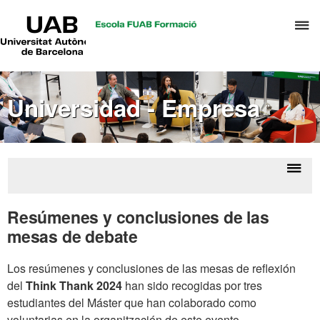
UAB
C
Universitat
Autònoma
a
de
p
Barcelona
d
Universidad - Empresa
el
m
d
A
y
Despl
I
G
la
Thin
Resúmenes y conclusiones de las
d
Tan
naveg
mesas de debate
(2024
D
Los resúmenes y conclusiones de las mesas de reflexión
del
Think Thank 2024
han sido recogidas por tres
estudiantes del Máster que han colaborado como
voluntarias en la organitzación de este evento.