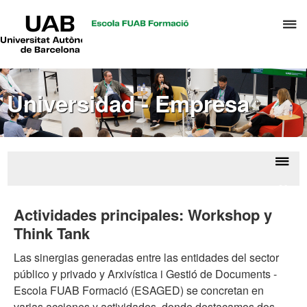
UAB
C
Universitat
Autònoma
a
de
p
Barcelona
d
Universidad - Empresa
el
m
d
A
y
Despl
Unive
G
la
- Em
Actividades principales: Workshop y
d
naveg
Think Tank
D
Las sinergias generadas entre las entidades del sector
público y privado y Arxivística i Gestió de Documents -
Escola FUAB Formació (ESAGED) se concretan en
varias acciones y actividades, donde destacamos dos