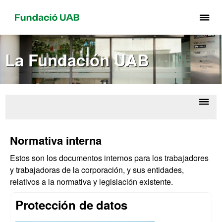
Cli
aq
pa
La Fundación UAB
de
el
me
de
Fu
Despl
Sobr
UA
la
Corpo
Normativa interna
U
naveg
Estos son los documentos internos para los trabajadores
y trabajadoras de la corporación, y sus entidades,
relativos a la normativa y legislación existente.
Protección de datos