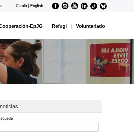
Facebook
Instagram
Youtube
Linkedin
metode-
metode-
io
Català
English
tiktok
bluesky
Cooperación-EpJG
Refugi
Voluntariado
noticias
úsqueda