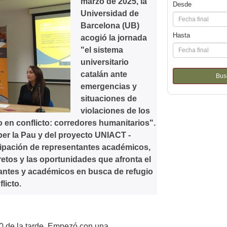
marzo de 2025, la
Desde
Universidad de
Barcelona (UB)
Hasta
acogió la jornada
"el sistema
universitario
catalán ante
Bus
emergencias y
situaciones de
violaciones de los
 en conflicto: corredores humanitarios".
per la Pau y del proyecto UNIACT -
icipación de representantes académicos,
retos y las oportunidades que afronta el
iantes y académicos en busca de refugio
licto.
0 de la tarde. Empezó con una