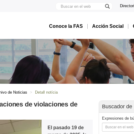
Buscar
Director
en
U
el
A
web
B
Conoce la FAS
Acción Social
hivo de Noticias
Detall notícia
uaciones de violaciones de
Buscador de 
Expresiones de b
El pasado 19 de