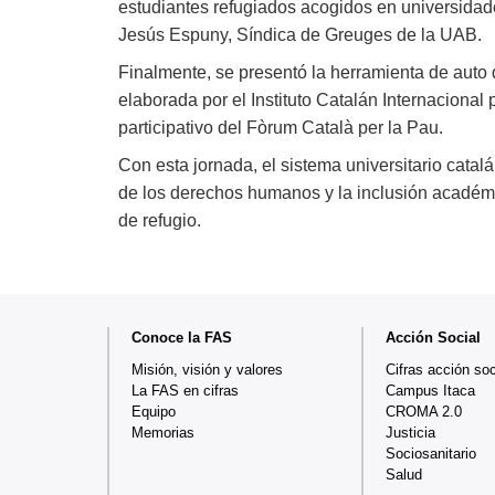
estudiantes refugiados acogidos en universidade
Jesús Espuny, Síndica de Greuges de la UAB.
Finalmente, se presentó la herramienta de auto 
elaborada por el Instituto Catalán Internacional
participativo del Fòrum Català per la Pau.
Con esta jornada, el sistema universitario cata
de los derechos humanos y la inclusión académ
de refugio.
Mapa
Conoce la FAS
Acción Social
web
Misión, visión y valores
Cifras acción soc
La FAS en cifras
Campus Itaca
Equipo
CROMA 2.0
Memorias
Justicia
Sociosanitario
Salud