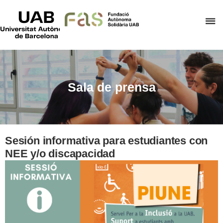
UAB
Universitat
C
Autònoma
de
a
Barcelona
p
d
el
Sala de prensa
m
d
F
A
Sesión informativa para estudiantes con
S
NEE y/o discapacidad