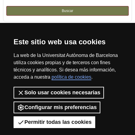
Buscar
Este sitio web usa cookies
Reconocimiento internacional de la excelencia
HR
La web de la Universitat Autònoma de Barcelona
utiliza cookies propias y de terceros con fines
técnicos y analíticos. Si desea más información,
acceda a nuestra
política de cookies
.
Excell
Inicio
Sobre el web
Accesibilidad web
Aviso Legal
Política de
privacidad
Protección de datos
Solo usar cookies necesarias
La Fundación Autónoma Solidaria tiene como misión el contribuir a la
in
construcción de una universidad más solidaria y más comprometida con
Configurar mis preferencias
la realidad social, mediante la promoción de la participación voluntaria de
la comunidad universitaria como instrumento para la integración de
Permitir todas las cookies
colectivos en riesgo de exclusión.
2026 Universitat Autònoma de Barcelona