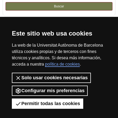
Buscar
Este sitio web usa cookies
Reconocimiento internacional de la excelencia
HR
La web de la Universitat Autònoma de Barcelona
utiliza cookies propias y de terceros con fines
técnicos y analíticos. Si desea más información,
acceda a nuestra
política de cookies
.
Excell
Inicio
Sobre el web
Accesibilidad web
Aviso Legal
Política de
Solo usar cookies necesarias
privacidad
Protección de datos
La Fundación Autónoma Solidaria tiene como misión el contribuir a la
in
construcción de una universidad más solidaria y más comprometida con
Configurar mis preferencias
la realidad social, mediante la promoción de la participación voluntaria de
la comunidad universitaria como instrumento para la integración de
Permitir todas las cookies
colectivos en riesgo de exclusión.
2026 Universitat Autònoma de Barcelona
Resea