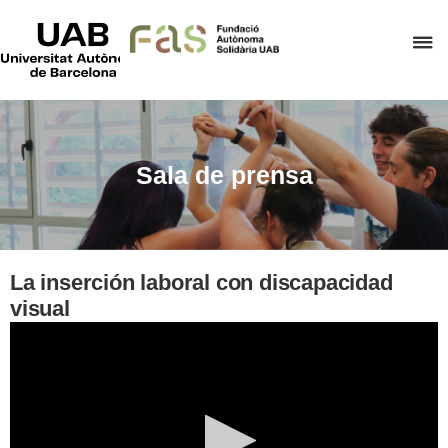
UAB
Universitat
C
Autònoma
de
a
Barcelona
p
d
el
Sala de prensa
m
d
F
A
La inserción laboral con discapacidad
S
visual