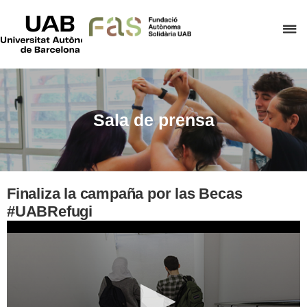
UAB
Universitat
C
Autònoma
de
a
Barcelona
p
d
el
Sala de prensa
m
d
F
A
Finaliza la campaña por las Becas
S
#UABRefugi