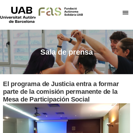
UAB
Universitat
C
Autònoma
de
a
Barcelona
p
d
el
Sala de prensa
m
d
F
A
El programa de Justicia entra a formar
S
parte de la comisión permanente de la
Mesa de Participación Social