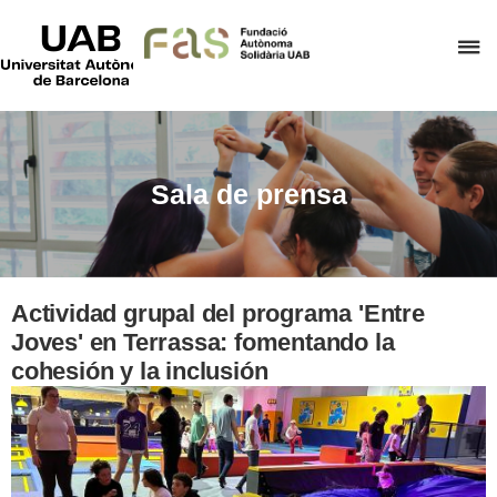
UAB
Universitat
C
Autònoma
de
a
Barcelona
p
d
el
Sala de prensa
m
d
F
A
Actividad grupal del programa 'Entre
S
Joves' en Terrassa: fomentando la
cohesión y la inclusión