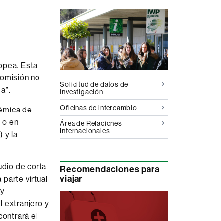
complementaria
opea. Esta
Comisión no
Solicitud de datos de
a".
investigación
Oficinas de intercambio
démica de
 o en
Área de Relaciones
Internacionales
 y la
udio de corta
Recomendaciones para
viajar
parte virtual
 y
l extranjero y
contrará el