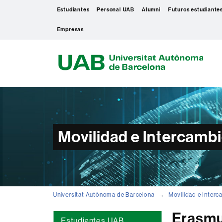
Estudiantes
Personal UAB
Alumni
Futuros estudiante
Empresas
U
A
B
Movilidad e Intercambi
Universitat Autònoma de Barcelona
Movilidad e Interc
Erasmu
Estudiantes UAB