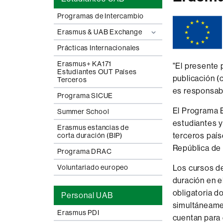
Programas de Intercambio
Erasmus & UAB Exchange
Prácticas Internacionales
Erasmus+ KA171
"El presente 
Estudiantes OUT Países
publicación (
Terceros
es responsabl
Programa SICUE
El Programa E
Summer School
estudiantes y
Erasmus estancias de
terceros país
corta duración (BIP)
República de 
Programa DRAC
Voluntariado europeo
Los cursos d
duración en e
obligatoria d
Personal UAB
simultáneamen
Erasmus PDI
cuentan para 