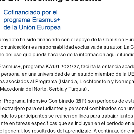
proyecto ha sido financiado con el apoyo de la Comisión Eur
comunicación) es responsabilidad exclusiva de su autor. La 
e del uso que pueda hacerse de la información aquí difundid
rasmus+, programa KA131 2021/27, facilita la estancia aca
 personal en una universidad de un estado miembro de la UE
es asociados al Programa (Islandia, Liechtenstein y Noruega)
Macedonia del Norte, Serbia y Turquía) .
el Programa Intensivo Combinado (BIP) son períodos de est
l extranjero para estudiantes y personal combinados con una 
onde los participantes se reúnen en línea para trabajar juntos
te en tareas específicas que se incluyen en el período en e
el general. los resultados del aprendizaje. A continuación en