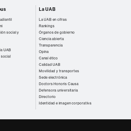
pus
La UAB
udiantil
La UAB en cifras
ni
Rankings
ión social y
Órganos de gobierno
Ciencia abierta
Transparencia
 la UAB
Opina
 social
Canal ético
Calidad UAB
Movilidad y transportes
Sede electrónica
Doctors Honoris Causa
Defensora universitaria
Directorio
Identidad e imagen corporativa