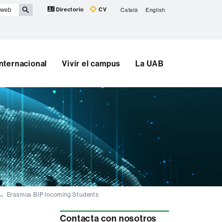
Directorio
CV
Català
English
Internacional
Vivir el campus
La UAB
Erasmus BIP Incoming Students
Información
Contacta con nosotros