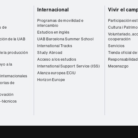
Internacional
Vivir el cam
Programas de movilidad e
Participación est
intercambio
s de
Cultura i Patrimo
Estudios en inglés
Voluntariado, acc
ación de la UAB
UAB Barcelona Summer School
cooperación
International Tracks
Servicios
e la producción
Study Abroad
Tienda oficial de
Acceso a los estudios
Responsabilidad
yo a la
International Support Service (ISS)
Mecenazgo
Alianza europea ECIU
internacionales
Horizon Europe
orias de
novación
o-técnicos