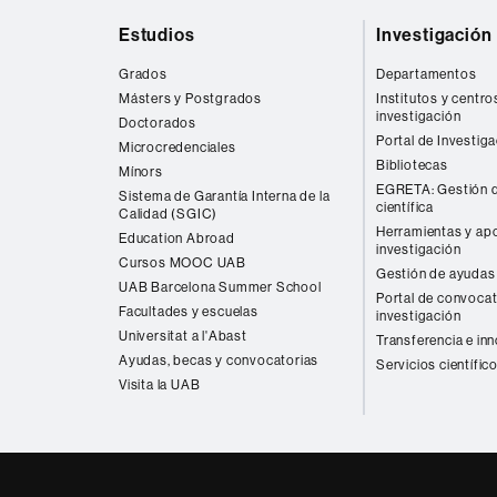
Mapa
Estudios
Investigación
web
Grados
Departamentos
Másters y Postgrados
Institutos y centro
investigación
Doctorados
Portal de Investig
Microcredenciales
Bibliotecas
Mínors
EGRETA: Gestión d
Sistema de Garantía Interna de la
científica
Calidad (SGIC)
Herramientas y apo
Education Abroad
investigación
Cursos MOOC UAB
Gestión de ayudas 
UAB Barcelona Summer School
Portal de convocat
Facultades y escuelas
investigación
Universitat a l'Abast
Transferencia e in
Ayudas, becas y convocatorias
Servicios científic
Visita la UAB