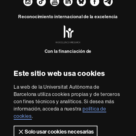
Instagram
TikTok
YouTube
LinkedIn
Bluesky
Faceboo
Teleg
Reconocimiento internacional de la excelencia
HR
Excellence
in
Research
Con la financiación de
-
Euraxess
Este sitio web usa cookies
Sobre
esta
La web de la Universitat Autònoma de
web
Aviso legal
Protección de datos
Sobre el
Barcelona utiliza cookies propias y de terceros
con fines técnicos y analíticos. Si desea más
web
Accesibilidad web
Mapa del web UAB
información, acceda a nuestra
política de
Somos una universidad líder que imparte una docencia
cookies
.
de calidad y excelencia, diversificada, multidisciplinaria y
flexible, adecuada a las necesidades de la sociedad y
Solo usar cookies necesarias
adaptada a los nuevos modelos de la Europa del