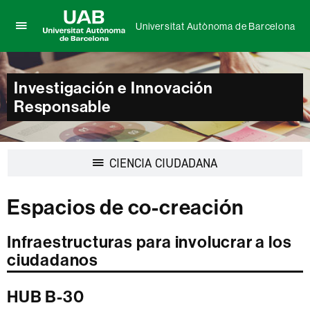
Universitat Autònoma de Barcelona
Clica
UAB
aquí
Universitat
para
Autònoma
desplegar
Investigación e Innovación
de
el
Responsable
Barcelona
menú
de
Universitat
Autònoma
Desplegar
CIENCIA CIUDADANA
de
la
Barcelona
navegación
Espacios de co-creación
Infraestructuras para involucrar a los
ciudadanos
HUB B-30