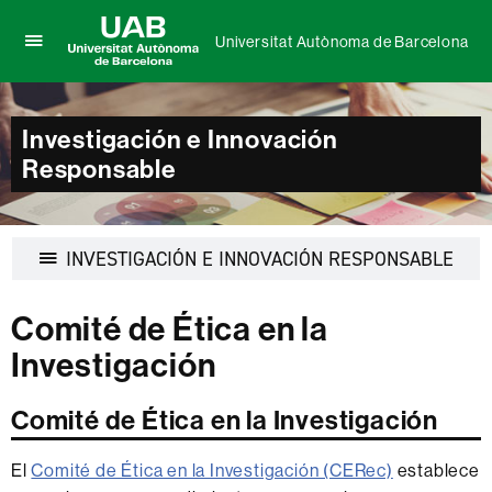
Universitat Autònoma de Barcelona
Clica
UAB
aquí
Universitat
para
Autònoma
desplegar
Investigación e Innovación
de
el
Responsable
Barcelona
menú
de
Universitat
Autònoma
Despl
INVESTIGACIÓN E INNOVACIÓN RESPONSABLE
de
la
Barcelona
naveg
Comité de Ética en la
Investigación
Comité de Ética en la Investigación
El
Comité de Ética en la Investigación (CERec)
establece