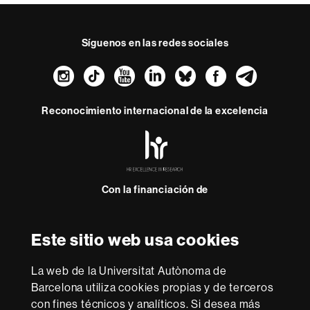
Síguenos en las redes sociales
Instagram
TikTok
YouTube
LinkedIn
Bluesky
Faceboo
Teleg
Reconocimiento internacional de la excelencia
HR
Excellence
in
Research
Con la financiación de
-
Euraxess
Este sitio web usa cookies
Sobre
esta
La web de la Universitat Autònoma de
web
Aviso legal
Protección de datos
Sobre el
Barcelona utiliza cookies propias y de terceros
con fines técnicos y analíticos. Si desea más
web
Accesibilidad web
Mapa del web UAB