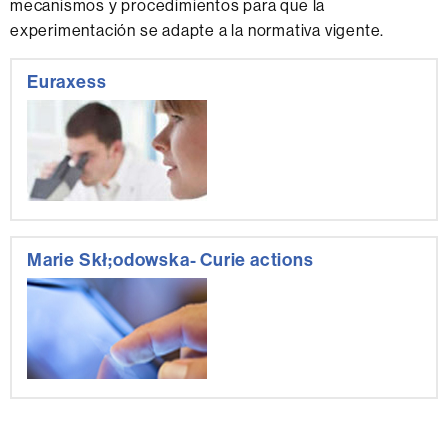
mecanismos y procedimientos para que la
experimentación se adapte a la normativa vigente.
Información
Euraxess
complementaria
Marie Skł;odowska- Curie actions