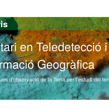
versitat Autònoma de Barcelona
is
tari en Teledetecció i
ormació Geogràfica
s d’observació de la Terra per l’estudi del terr