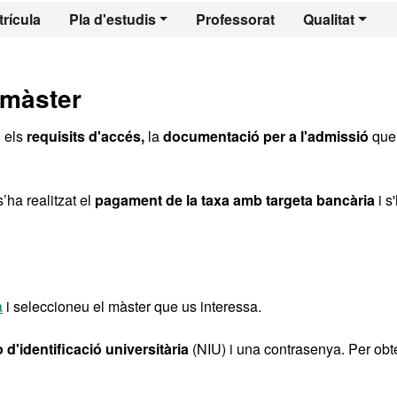
l - Teledetecció i 
rícula
Pla d'estudis
Professorat
Qualitat
 màster
u els
requisits d'accés,
la
documentació per a l'admissió
que
’ha realitzat el
pagament de la taxa amb targeta bancària
i s
a
i seleccioneu el màster que us interessa.
d'identificació universitària
(NIU) i una contrasenya. Per obte