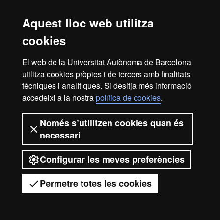
docent
Aquest lloc web utilitza
Pots consultar el període de preinscripció en el
calendari
cookies
acadèmic administratiu
.
Si necessites
visat d'estudiant
és molt important tenir en compte
El web de la Universitat Autònoma de Barcelona
els terminis de tramitació. Per a més informació, recomanem
utilitza cookies pròpies i de tercers amb finalitats
consultar la web de l'
International Support Service
.
tècniques i analítiques. Si desitja més informació
accedeixi a la nostra
política de cookies
.
Avís legal
Protecció de dades
Sobre el web
Només s’utilitzen cookies quan és
necessari
Accessibilitat web
Mapa del web UAB
2026 Universitat Autònoma de
Configurar les meves preferències
Barcelona
Permetre totes les cookies
Tens dubtes?
Desplegar el menú mòbil