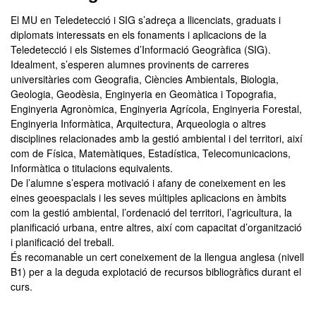
El MU en Teledetecció i SIG s’adreça a llicenciats, graduats i
diplomats interessats en els fonaments i aplicacions de la
Teledetecció i els Sistemes d’Informació Geogràfica (SIG).
Idealment, s’esperen alumnes provinents de carreres
universitàries com Geografia, Ciències Ambientals, Biologia,
Geologia, Geodèsia, Enginyeria en Geomàtica i Topografia,
Enginyeria Agronòmica, Enginyeria Agrícola, Enginyeria Forestal,
Enginyeria Informàtica, Arquitectura, Arqueologia o altres
disciplines relacionades amb la gestió ambiental i del territori, així
com de Física, Matemàtiques, Estadística, Telecomunicacions,
Informàtica o titulacions equivalents.
De l’alumne s’espera motivació i afany de coneixement en les
eines geoespacials i les seves múltiples aplicacions en àmbits
com la gestió ambiental, l’ordenació del territori, l’agricultura, la
planificació urbana, entre altres, així com capacitat d’organització
i planificació del treball.
És recomanable un cert coneixement de la llengua anglesa (nivell
B1) per a la deguda explotació de recursos bibliogràfics durant el
curs.