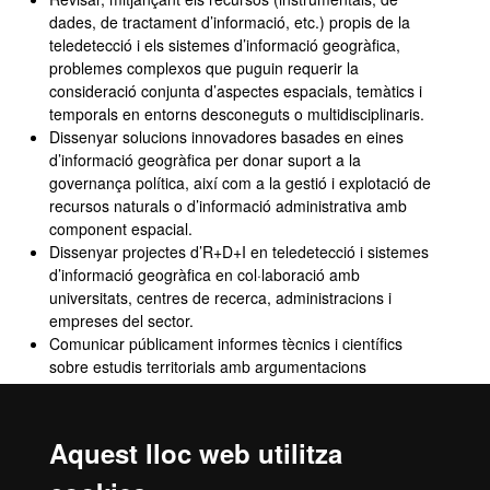
dades, de tractament d’informació, etc.) propis de la
teledetecció i els sistemes d’informació geogràfica,
problemes complexos que puguin requerir la
consideració conjunta d’aspectes espacials, temàtics i
temporals en entorns desconeguts o multidisciplinaris.
Dissenyar solucions innovadores basades en eines
d’informació geogràfica per donar suport a la
governança política, així com a la gestió i explotació de
recursos naturals o d’informació administrativa amb
component espacial.
Dissenyar projectes d’R+D+I en teledetecció i sistemes
d’informació geogràfica en col·laboració amb
universitats, centres de recerca, administracions i
empreses del sector.
Comunicar públicament informes tècnics i científics
sobre estudis territorials amb argumentacions
fonamentades i adaptades tant a públics especialitzats
com no especialitzats de manera clara i precisa.
Construir amb solvència i autonomia propostes
Aquest lloc web utilitza
acadèmiques o professionals en l’àmbit dels sistemes
d’informació geogràfica i la teledetecció.