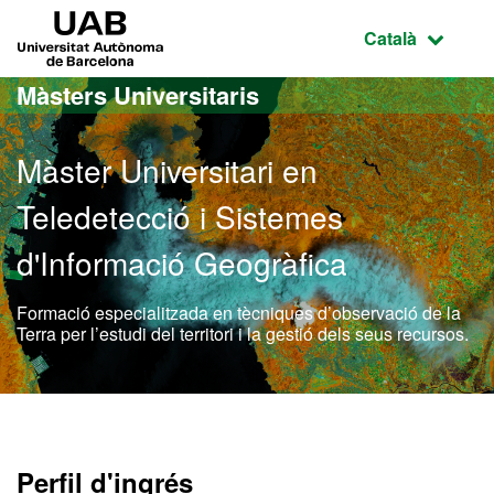
Ves al contingut principal
Ves a la navegació de la pàgina
UAB Universitat Autònoma de Barcelona
Idioma selecci
Català
Màsters Universitaris
Màster Universitari en
Teledetecció i Sistemes
d'Informació Geogràfica
Formació especialitzada en tècniques d’observació de la
Terra per l’estudi del territori i la gestió dels seus recursos.
Màster Oficial - Teledetec
Perfil d'ingrés