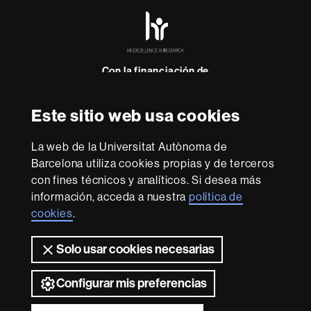
HR
Excellence
in
Research
-
Con la financiación de
Euraxess
Este sitio web usa cookies
Sobre
esta
La web de la Universitat Autònoma de
Barcelona utiliza cookies propias y de terceros
web
Aviso legal
Protección de datos
Sobre el
con fines técnicos y analíticos. Si desea más
web
Accesibilidad web
Mapa del web UAB
información, acceda a nuestra
política de
cookies
.
Somos una universidad líder que imparte una docencia
de calidad y excelencia, diversificada, multidisciplinaria y
flexible, adecuada a las necesidades de la sociedad y
Solo usar cookies necesarias
adaptada a los nuevos modelos de la Europa del
conocimiento. La UAB es reconocida internacionalmente
Configurar mis preferencias
por la calidad y el carácter innovador de su investigación.
2026 Universitat Autònoma de Barcelona