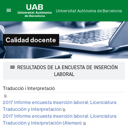
Universitat Autònoma de Barcelona
Clica
UAB
aquí
Universitat
para
Autònoma
desplegar
de
el
Calidad docente
Barcelona
menú
de
Universitat
Autònoma
de
RESULTADOS DE LA ENCUESTA DE INSERCIÓN
Barcelona
Desplegar
LABORAL
la
navegación
Traducció i Interpretació
2017 Informe encuesta inserción laboral: Licenciatura
Traducción y Interpretación
2017 Informe encuesta inserción laboral: Licenciatura
Traducción y Interpretación (Aleman)