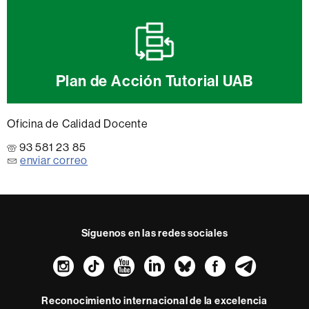
Plan de Acción Tutorial UAB
Oficina de Calidad Docente
93 581 23 85
enviar correo
Síguenos en las redes sociales
Instagram
TikTok
YouTube
LinkedIn
Bluesky
Faceboo
Teleg
Reconocimiento internacional de la excelencia