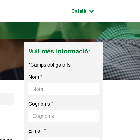
Idioma seleccionat:
Català
Vull més informació:
*Camps obligatoris
Nom *
Cognoms *
E-mail *
rsa en