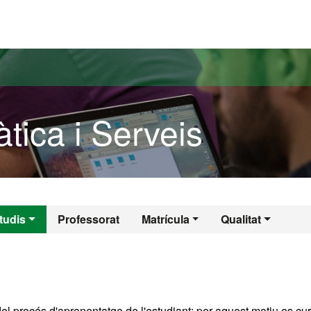
versitat Autònoma de Barcelona
tica i Serveis
màtica i Serveis
tudis
Professorat
Matrícula
Qualitat
 del procés d'aprenentatge de l'estudiant; per aquest motiu es cu