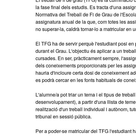
la fase final dels estudis. Es tracta d'una ass
Normativa del Treball de Fi de Grau de l'Escola
assignatura anual de la que, com totes les assi
no superar-la, caldrà tornar-lo a matricular en u
El TFG ha de servir perquè l'estudiant posi en
durant el Grau. L'objectiu és aplicar a un treba
cursades. En ser, pràcticament sempre, l'assig
dels coneixements proporcionats per les assign
hauria d'incloure certa dosi de coneixement a
es podrà cercar en les fonts habituals de coneix
L'alumne/a pot triar un tema i el tipus de treba
desenvolupament), a partir d'una llista de teme
realització d'un treball individual i autònom, tu
tribunal en sessió pública.
Per a poder-se matricular del TFG l'estudiant 