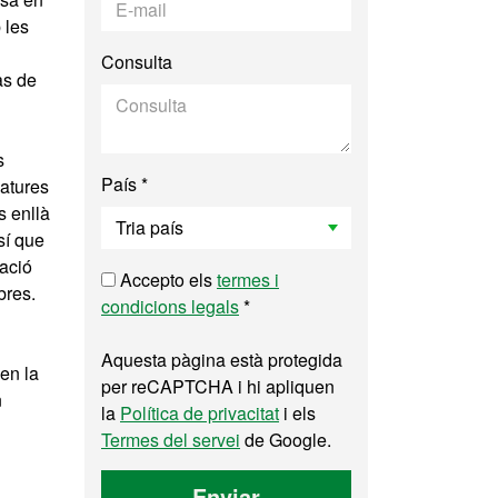
 les
Consulta
as de
s
País *
natures
s enllà
sí que
ació
Accepto els
termes i
bres.
condicions legals
*
Aquesta pàgina està protegida
en la
per reCAPTCHA i hi apliquen
n
la
Política de privacitat
i els
Termes del servei
de Google.
Enviar