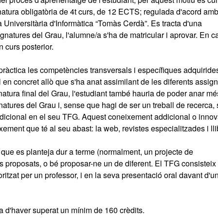
ignatura obligatòria de 4t curs, de 12 ECTS; regulada d'acord amb
 Universitària d'Informàtica “Tomàs Cerdà”. Es tracta d'una
gnatures del Grau, l'alumne/a s'ha de matricular i aprovar. En c
n curs posterior.
 pràctica les competències transversals i específiques adquiride
ll en concret allò que s'ha anat assimilant de les diferents assig
natura final del Grau, l'estudiant també hauria de poder anar mé
atures del Grau i, sense que hagi de ser un treball de recerca, 
ddicional en el seu TFG. Aquest coneixement addicional o innov
ement que té al seu abast: la web, revistes especialitzades i lli
ll que es planteja dur a terme (normalment, un projecte de
s proposats, o bé proposar-ne un de diferent. El TFG consisteix 
toritzat per un professor, i en la seva presentació oral davant d'u
ha d'haver superat un mínim de 160 crèdits.