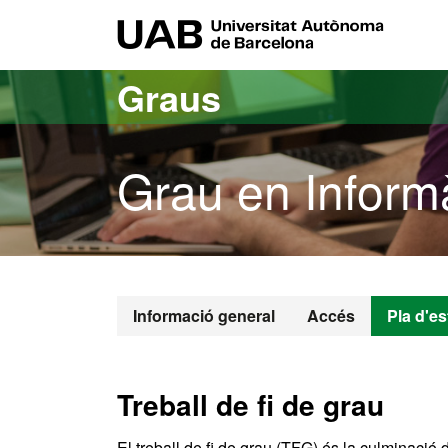
Ves al contingut principal
Ves a la navegació de la pàgina
UAB Uni
Graus
Grau en Informà
Grau en Infor
Informació general
Accés
Pla d'es
Treball de fi de grau
El treball de fi de grau (TFG) és la culminació