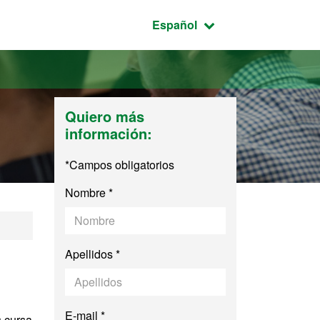
Idioma seleccionado:
Español
Quiero más
información:
*Campos obligatorios
Nombre *
s
Apellidos *
E-mail *
s cursa