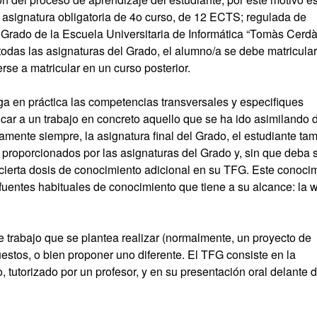
na asignatura obligatoria de 4o curso, de 12 ECTS; regulada de
 Grado de la Escuela Universitaria de Informática “Tomàs Cerdà
todas las asignaturas del Grado, el alumno/a se debe matricular
rse a matricular en un curso posterior.
ga en práctica las competencias transversales y especifiques
icar a un trabajo en concreto aquello que se ha ido asimilando 
camente siempre, la asignatura final del Grado, el estudiante ta
 proporcionados por las asignaturas del Grado y, sin que deba 
ir cierta dosis de conocimiento adicional en su TFG. Este conoci
fuentes habituales de conocimiento que tiene a su alcance: la 
e trabajo que se plantea realizar (normalmente, un proyecto de
puestos, o bien proponer uno diferente. El TFG consiste en la
, tutorizado por un profesor, y en su presentación oral delante 