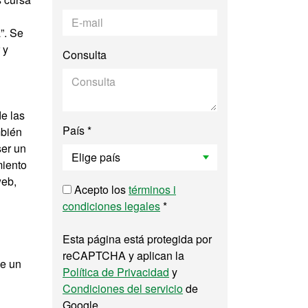
”. Se
 y
Consulta
de las
País *
mbién
ser un
miento
web,
Acepto los
términos i
condiciones legales
*
Esta página está protegida por
reCAPTCHA y aplican la
de un
Política de Privacidad
y
Condiciones del servicio
de
Google.