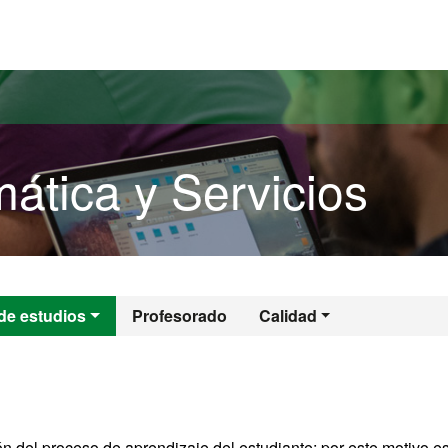
versitat Autònoma de Barcelona
ática y Servicios
rmática y Servicio
de estudios
Profesorado
Calidad
ión del proceso de aprendizaje del estudiante; por este motivo e