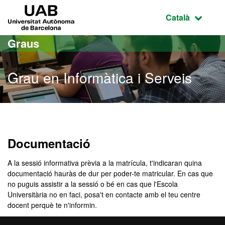
Ves al contingut principal
Ves a la navegació de la pàgina
UAB Universitat Autònoma de Barcelona
Idioma selecci
Català
Graus
Grau en Informàtica i Serveis
Grau en Informàtica i Serv
Documentació
A la sessió informativa prèvia a la matrícula, t'indicaran quina
documentació hauràs de dur per poder-te matricular. En cas que
no puguis assistir a la sessió o bé en cas que l'Escola
Universitària no en faci, posa't en contacte amb el teu centre
docent perquè te n'informin.
Tingues en compte que la documentació que hagis de dur