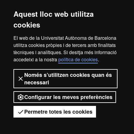
dependrà de la teva via d'accés a la Universitat.
Aquest lloc web utilitza
cookies
Avís legal
Protecció de dades
Sobre el web
El web de la Universitat Autònoma de Barcelona
utilitza cookies pròpies i de tercers amb finalitats
Accessibilitat web
Mapa del web UAB
tècniques i analítiques. Si desitja més informació
accedeixi a la nostra
política de cookies
.
2026 Universitat Autònoma de
Barcelona
Només s’utilitzen cookies quan és
necessari
Configurar les meves preferències
Permetre totes les cookies
Tens dubtes?
Desplegar el menú mòbil