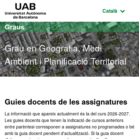
Ves al contingut principal
Ves a la navegació de la pàgina
UAB Universitat Autònoma de Barcelona
Idioma selecci
Català
Graus
Grau en Geografia, Medi
Ambient i Planificació Territorial
Grau en Geografia, Medi Am
Guies docents de les assignatures
La informació que apareix actualment és la del curs 2026-2027.
Les guies docents que tenen la indicació de cursos anteriors
entre parèntesi corresponen a assignatures no programades o bé
amb la guia docent pendent d'actualització. Si la guia docent