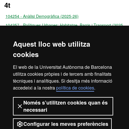
4t
104254 - Anàlisi Demogràfica (2025-26)
104257 - Polítiques Urbanes: Habitatge, Barris i Transport (2025-
26)
107583 - Ciutats, Globalització i Sostenibilitat
Aquest lloc web utilitza
104273 - Demografia Local Aplicada
cookies
104270 - Mobilitat Sostenible i Territori
El web de la Universitat Autònoma de Barcelona
104263 - Planificació d'Àrees Rurals i de Muntanya
utilitza cookies pròpies i de tercers amb finalitats
108384 - Tècniques de Camp Aplicades a la Gestió del Medi
tècniques i analítiques. Si desitja més informació
Natural
accedeixi a la nostra
política de cookies
.
106923 - Pràctiques Professionals
104276 - Treball de Final de Grau
Només s’utilitzen cookies quan és
necessari
Configurar les meves preferències
2026 Universitat Autònoma de