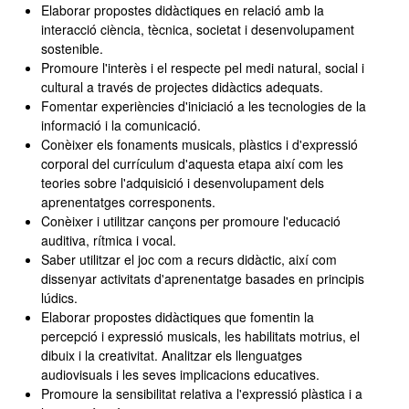
Elaborar propostes didàctiques en relació amb la
interacció ciència, tècnica, societat i desenvolupament
sostenible.
Promoure l'interès i el respecte pel medi natural, social i
cultural a través de projectes didàctics adequats.
Fomentar experiències d'iniciació a les tecnologies de la
informació i la comunicació.
Conèixer els fonaments musicals, plàstics i d'expressió
corporal del currículum d'aquesta etapa així com les
teories sobre l'adquisició i desenvolupament dels
aprenentatges corresponents.
Conèixer i utilitzar cançons per promoure l'educació
auditiva, rítmica i vocal.
Saber utilitzar el joc com a recurs didàctic, així com
dissenyar activitats d'aprenentatge basades en principis
lúdics.
Elaborar propostes didàctiques que fomentin la
percepció i expressió musicals, les habilitats motrius, el
dibuix i la creativitat. Analitzar els llenguatges
audiovisuals i les seves implicacions educatives.
Promoure la sensibilitat relativa a l'expressió plàstica i a