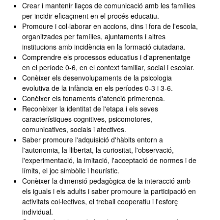
Crear i mantenir llaços de comunicació amb les famílies
per incidir eficaçment en el procés educatiu.
Promoure i col·laborar en accions, dins i fora de l'escola,
organitzades per famílies, ajuntaments i altres
institucions amb incidència en la formació ciutadana.
Comprendre els processos educatius i d'aprenentatge
en el període 0-6, en el context familiar, social i escolar.
Conèixer els desenvolupaments de la psicologia
evolutiva de la infància en els períodes 0-3 i 3-6.
Conèixer els fonaments d'atenció primerenca.
Reconèixer la identitat de l'etapa i els seves
característiques cognitives, psicomotores,
comunicatives, socials i afectives.
Saber promoure l'adquisició d'hàbits entorn a
l'autonomia, la llibertat, la curiositat, l'observació,
l'experimentació, la imitació, l'acceptació de normes i de
límits, el joc simbòlic i heurístic.
Conèixer la dimensió pedagògica de la interacció amb
els iguals i els adults i saber promoure la participació en
activitats col·lectives, el treball cooperatiu i l'esforç
individual.