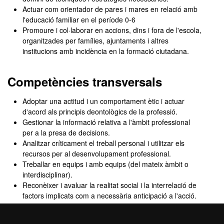
Actuar com orientador de pares i mares en relació amb
l'educació familiar en el període 0-6
Promoure i col·laborar en accions, dins i fora de l'escola,
organitzades per famílies, ajuntaments i altres
institucions amb incidència en la formació ciutadana.
Competències transversals
Adoptar una actitud i un comportament ètic i actuar
d'acord als principis deontològics de la professió.
Gestionar la informació relativa a l'àmbit professional
per a la presa de decisions.
Analitzar críticament el treball personal i utilitzar els
recursos per al desenvolupament professional.
Treballar en equips i amb equips (del mateix àmbit o
interdisciplinar).
Reconèixer i avaluar la realitat social i la interrelació de
factors implicats com a necessària anticipació a l'acció.
Participar i implicar-se en els actes, reunions i
esdeveniments de la institució a la qual es pertany.