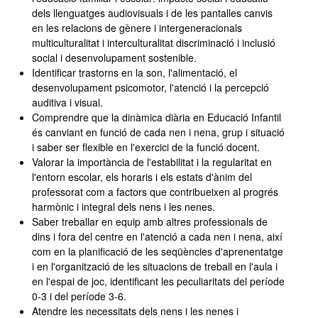
dels llenguatges audiovisuals i de les pantalles canvis
en les relacions de gènere i intergeneracionals
multiculturalitat i interculturalitat discriminació i inclusió
social i desenvolupament sostenible.
Identificar trastorns en la son, l'alimentació, el
desenvolupament psicomotor, l'atenció i la percepció
auditiva i visual.
Comprendre que la dinàmica diària en Educació Infantil
és canviant en funció de cada nen i nena, grup i situació
i saber ser flexible en l'exercici de la funció docent.
Valorar la importància de l'estabilitat i la regularitat en
l'entorn escolar, els horaris i els estats d'ànim del
professorat com a factors que contribueixen al progrés
harmònic i integral dels nens i les nenes.
Saber treballar en equip amb altres professionals de
dins i fora del centre en l'atenció a cada nen i nena, així
com en la planificació de les seqüències d'aprenentatge
i en l'organització de les situacions de treball en l'aula i
en l'espai de joc, identificant les peculiaritats del període
0-3 i del període 3-6.
Atendre les necessitats dels nens i les nenes i