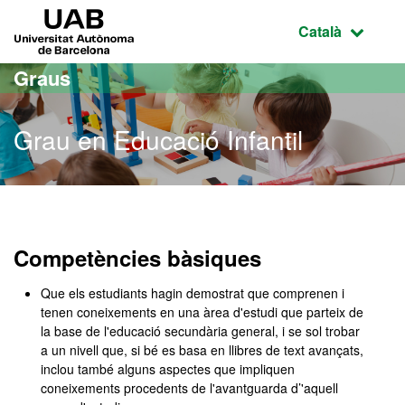
Ves al contingut principal
Ves a la navegació de la pàgina
UAB Universitat Autònoma de Barcelona
Idioma selecci
Català
Graus
Grau en Educació Infantil
Grau en Educació Infantil
Competències bàsiques
Que els estudiants hagin demostrat que comprenen i
tenen coneixements en una àrea d'estudi que parteix de
la base de l'educació secundària general, i se sol trobar
a un nivell que, si bé es basa en llibres de text avançats,
inclou també alguns aspectes que impliquen
coneixements procedents de l'avantguarda d’'aquell