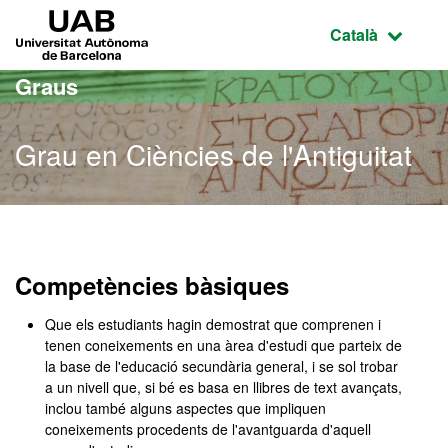
Ves al contingut principal
Ves a la navegació de la pàgina
UAB Universitat Autònoma de Barcelona
Idioma selecci
Català
Graus
Grau en Ciències de l'Antiguitat
Grau en Ciències de l'Anti
Competències bàsiques
Que els estudiants hagin demostrat que comprenen i
tenen coneixements en una àrea d'estudi que parteix de
la base de l'educació secundària general, i se sol trobar
a un nivell que, si bé es basa en llibres de text avançats,
inclou també alguns aspectes que impliquen
coneixements procedents de l'avantguarda d'aquell