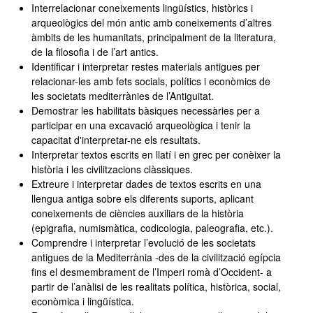
Interrelacionar coneixements lingüístics, històrics i
arqueològics del món antic amb coneixements d’altres
àmbits de les humanitats, principalment de la literatura,
de la filosofia i de l’art antics.
Identificar i interpretar restes materials antigues per
relacionar-les amb fets socials, polítics i econòmics de
les societats mediterrànies de l’Antiguitat.
Demostrar les habilitats bàsiques necessàries per a
participar en una excavació arqueològica i tenir la
capacitat d'interpretar-ne els resultats.
Interpretar textos escrits en llatí i en grec per conèixer la
història i les civilitzacions clàssiques.
Extreure i interpretar dades de textos escrits en una
llengua antiga sobre els diferents suports, aplicant
coneixements de ciències auxiliars de la història
(epigrafia, numismàtica, codicologia, paleografia, etc.).
Comprendre i interpretar l’evolució de les societats
antigues de la Mediterrània -des de la civilització egípcia
fins el desmembrament de l’Imperi romà d’Occident- a
partir de l’anàlisi de les realitats política, històrica, social,
econòmica i lingüística.