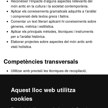
Reconèixer l’impacte d’alguns aspectes rellevants del
món antic en la cultura i la societat contemporània.
Aplicar els coneixements gramaticals adquirits a l’anàlisi
i comprensió dels textos grecs i llatins.
Comentar un text literari aplicant-hi coneixements sobre
gèneres, mètrica i estilística.
Aplicar els principals mètodes, tècniques i instruments
per a l’anàlisi històrica.
Elaborar projectes sobre aspectes del món antic amb
visió holística.
Competències transversals
Utilitzar amb precisió les tècniques de recopilació,
organització, i ús de la informació i documentació
relatives a l’Antiguitat.
Dominar l’ús dels instruments específics per a l’anàlisi
Aquest lloc web utilitza
del món antic, fent especial atenció a les eines digitals.
Expressar-se oralment i per escrit en el llenguatge
cookies
específic de la història, de l’arqueologia i de la filologia,
tant en les llengües pròpies com en una tercera llengua.