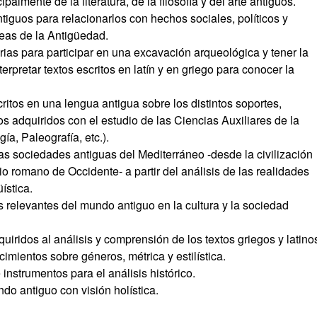
almente de la literatura, de la filosofía y del arte antiguos.
antiguos para relacionarlos con hechos sociales, políticos y
eas de la Antigüedad.
ias para participar en una excavación arqueológica y tener la
erpretar textos escritos en latín y en griego para conocer la
scritos en una lengua antigua sobre los distintos soportes,
s adquiridos con el estudio de las Ciencias Auxiliares de la
ía, Paleografía, etc.).
as sociedades antiguas del Mediterráneo -desde la civilización
 romano de Occidente- a partir del análisis de las realidades
üística.
relevantes del mundo antiguo en la cultura y la sociedad
uiridos al análisis y comprensión de los textos griegos y latino
imientos sobre géneros, métrica y estilística.
 instrumentos para el análisis histórico.
do antiguo con visión holística.