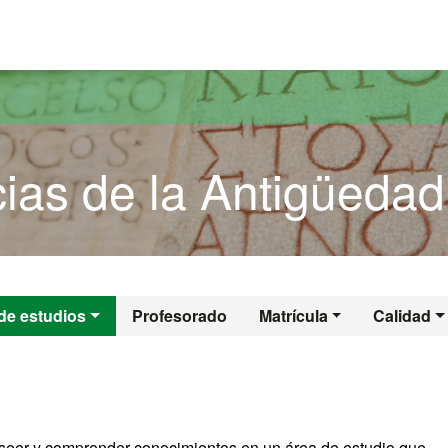
versitat Autònoma de Barcelona
ias de la Antigüedad
cias de la Antigü
de estudios
Profesorado
Matrícula
Calidad
seer y comprender conocimientos en un área de estudio que