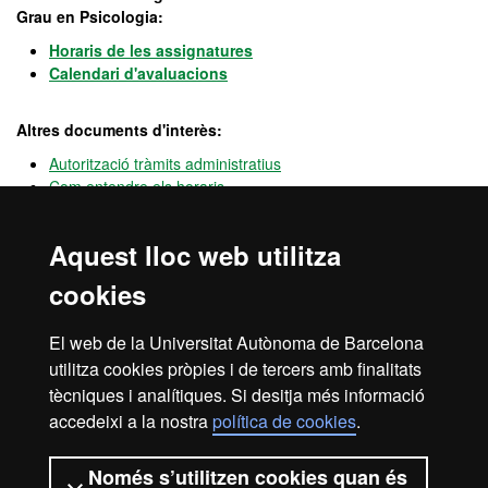
Grau en Psicologia:
Horaris de les assignatures
Calendari d'avaluacions
Altres documents d'interès:
Autorització tràmits administratius
Com entendre els horaris
Informació Serveis Intranet
Domiciliació de pagament (ordre SEPA)
Aquest lloc web utilitza
cookies
Inici de les classes
El web de la Universitat Autònoma de Barcelona
utilitza cookies pròpies i de tercers amb finalitats
7 de setembre de 2026
tècniques i analítiques. Si desitja més informació
accedeixi a la nostra
política de cookies
.
Avís legal
Protecció de dades
Sobre el web
Només s’utilitzen cookies quan és