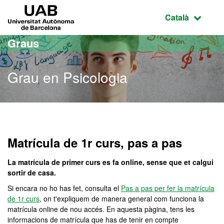
Ves al contingut principal
Ves a la navegació de la pàgina
UAB Universitat Autònoma de Barcelona
Idioma selecci
Català
Graus
Grau en Psicologia
Grau en Psicologia
Matrícula de 1r curs, pas a pas
La matrícula de primer curs es fa online, sense que et calgui
sortir de casa.
Si encara no ho has fet, consulta el
Pas a pas per fer la matrícula
de 1r curs
, on t'expliquem de manera general com funciona la
matrícula online de nou accés. En aquesta pàgina, tens les
informacions de matrícula que has de tenir en compte