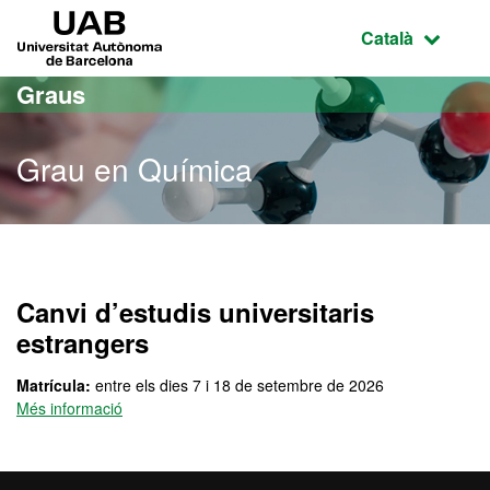
Ves al contingut principal
Ves a la navegació de la pàgina
UAB Universitat Autònoma de Barcelona
Idioma selecci
Català
Graus
Grau en Química
Grau en Química
Canvi d’estudis universitaris
estrangers
Matrícula:
entre els dies 7 i 18 de setembre de 2026
Més informació