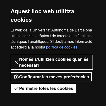
Avís legal
Protecció de dades
Sobre el web
Aquest lloc web utilitza
Accessibilitat web
Mapa del web UAB
cookies
2026 Universitat Autònoma de
Barcelona
El web de la Universitat Autònoma de Barcelona
utilitza cookies pròpies i de tercers amb finalitats
tècniques i analítiques. Si desitja més informació
accedeixi a la nostra
política de cookies
.
Només s’utilitzen cookies quan és
necessari
Configurar les meves preferències
Permetre totes les cookies
Tens dubtes?
Desplegar el menú mòbil