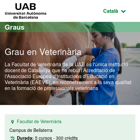
Ves al contingut principal
Ves a la navegació de la pàgina
UAB Universitat Autònoma de Barcelona
Idioma selecci
Català
Graus
Grau en Veterinària
La Facultat de Veterinària de la UAB és l'única institució
docent de Catalunya que ha rebut l’Acreditació de
l'Associació Europea d'Institucions d'Educació en
Veterinària (EAEVE), en reconeixement a la seva qualitat
en la formació de professionals veterinaris
Facultat de Veterinària
Campus de Bellaterra
Durada:
5 cursos - 300 crèdits