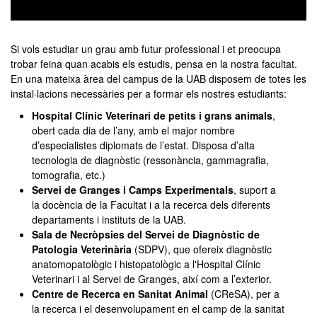
0
seconds
of
Si vols estudiar un grau amb futur professional i et preocupa
0
trobar feina quan acabis els estudis, pensa en la nostra facultat.
seconds
En una mateixa àrea del campus de la UAB disposem de totes les
instal·lacions necessàries per a formar els nostres estudiants:
Hospital Clínic Veterinari de petits i grans animals
,
obert cada dia de l’any, amb el major nombre
d’especialistes diplomats de l’estat. Disposa d’alta
tecnologia de diagnòstic (ressonància, gammagrafia,
tomografia, etc.)
Servei de Granges i Camps Experimentals
, suport a
la docència de la Facultat i a la recerca dels diferents
departaments i instituts de la UAB.
Sala de Necròpsies del Servei de Diagnòstic de
Patologia Veterinària
(SDPV), que ofereix diagnòstic
anatomopatològic i histopatològic a l'Hospital Clínic
Veterinari i al Servei de Granges, així com a l’exterior.
Centre de Recerca en Sanitat Animal
(CReSA), per a
la recerca i el desenvolupament en el camp de la sanitat