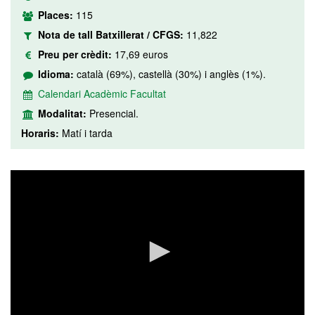
Places:
115
Nota de tall Batxillerat / CFGS:
11,822
Preu per crèdit:
17,69 euros
Idioma:
català (69%), castellà (30%) i anglès (1%).
Calendari Acadèmic Facultat
Modalitat:
Presencial.
Horaris:
Matí i tarda