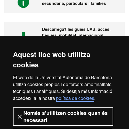
secundària, particulars i famílies
Descarrega't les guies UAB: accés,
beques, mobilitat internacional,
pràctiques...
Aquest lloc web utilitza
cookies
Visita la UAB
El web de la Universitat Autònoma de Barcelona
utilitza cookies pròpies i de tercers amb finalitats
tècniques i analítiques. Si desitja més informació
accedeixi a la nostra
política de cookies
.
Avís legal
Protecció de dades
Sobre el web
Només s’utilitzen cookies quan és
necessari
Accessibilitat web
Mapa del web UAB