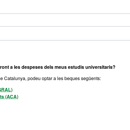
r front a les despeses dels meus estudis universitaris?
 de Catalunya, podeu optar a les beques següents:
(GRAL)
its (ACA)