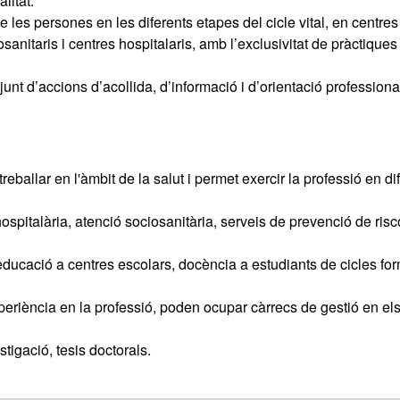
litat.
de les persones en les diferents etapes del cicle vital, en centres
osanitaris i centres hospitalaris, amb l’exclusivitat de pràctiques
nt d’accions d’acollida, d’informació i d’orientació professiona
treballar en l'àmbit de la salut i permet exercir la professió en di
hospitalària, atenció sociosanitària, serveis de prevenció de ris
educació a centres escolars, docència a estudiants de cicles fo
periència en la professió, poden ocupar càrrecs de gestió en el
stigació, tesis doctorals.