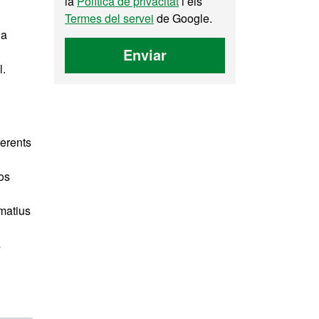
la
Política de privacitat
i els
Termes del servei
de Google.
 a
Enviar
l.
ferents
cos
rmatius
s