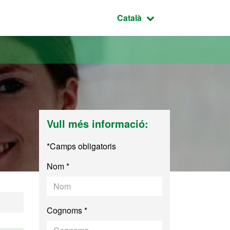
Idioma seleccionat:
Català
Vull més informació:
*Camps obligatoris
Nom *
Cognoms *