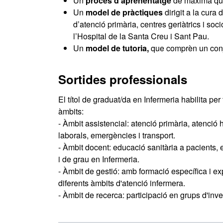
Un
procés d’aprenentatge
de màxima qua
Un
model de pràctiques
dirigit a la cura 
d’atenció primària, centres geriàtrics i soci
l’Hospital de la Santa Creu i Sant Pau.
Un
model de tutoria,
que comprèn un conju
Sortides professionals
El títol de graduat/da en Infermeria habilita per 
àmbits:
- Àmbit assistencial: atenció primària, atenció 
laborals, emergències i transport.
- Àmbit docent: educació sanitària a pacients, 
i de grau en Infermeria.
- Àmbit de gestió: amb formació específica i ex
diferents àmbits d'atenció infermera.
- Àmbit de recerca: participació en grups d'inve