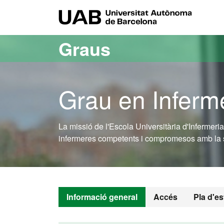
Ves al contingut principal
Ves a la navegació de la pàgina
UAB Uni
Graus
Grau en Inferme
La missió de l'Escola Universitària d'Infermeri
infermeres competents i compromesos amb la so
Informació general
Accés
Pla d'es