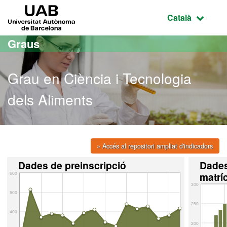
Ves al contingut principal
Ves a la navegació de la pàgina
UAB Universitat Autònoma de Barcelona
Idioma selecci
Català
Graus
Grau en Ciència i Tecnologia
dels Aliments
» Accés al repositori ampliat d'indicadors
Dades de preinscripció
Dade
600
matrí
300
500
250
400
200