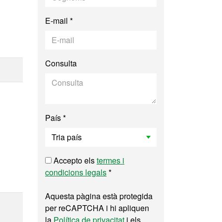
E-mail *
Consulta
País *
Accepto els
termes i
condicions legals
*
Aquesta pàgina està protegida
per reCAPTCHA i hi apliquen
la
Política de privacitat
i els