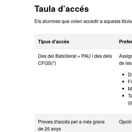
Taula d’accés
Els alumnes que volen accedir a aquesta titulac
Tipus d'accés
Prefe
Des del Batxillerat + PAU i des dels
Assign
CFGS(*)
de le
Di
Fí
M
T
(0
Proves d'accés per a més grans
Opció
de 25 anys