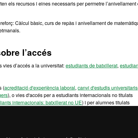
ten els recursos i eines necessaris per permetre l’anivellament
 reforç: Càlcul bàsic, curs de repàs i anivellament de matemàti
setmanals.
sobre l’accés
 vies d’accés a la universitat:
estudiants de batxillerat
,
estudian
 (
acreditació d'experiència laboral
,
canvi d'estudis universitaris
gers
), o vies d'accés per a estudiants internacionals no titulats
iants internacionals: batxillerat no UE
) i per alumnes titulats
ris no UE
i
titulats universitaris
).