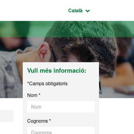
Idioma seleccionat:
Català
Vull més informació:
*Camps obligatoris
Nom *
ió Industrial
Cognoms *