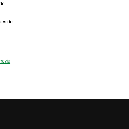
 de
ques de
ts de