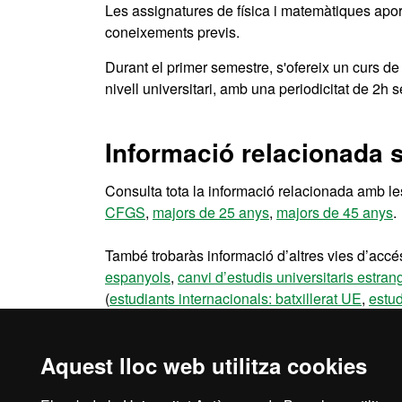
Les assignatures de física i matemàtiques apor
coneixements previs.
Durant el primer semestre, s'ofereix un curs de
nivell universitari, amb una periodicitat de 2h 
Informació relacionada 
Consulta tota la informació relacionada amb les
CFGS
,
majors de 25 anys
,
majors de 45 anys
.
També trobaràs informació d’altres vies d’accés
espanyols
,
canvi d’estudis universitaris estran
(
estudiants internacionals: batxillerat UE
,
estud
(
reincorporacions
,
universitaris UE
,
universita
Aquest lloc web utilitza cookies