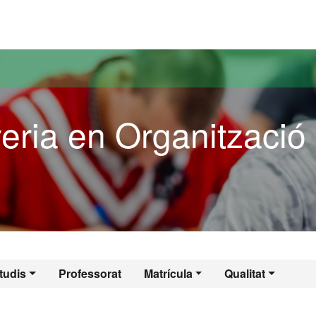
versitat Autònoma de Barcelona
eria en Organització
yeria en Organitzac
tudis
Professorat
Matrícula
Qualitat