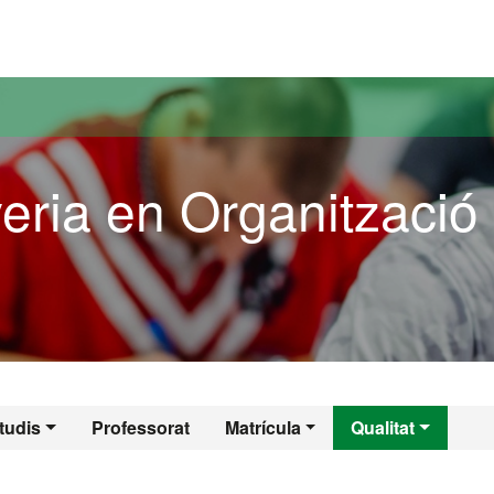
versitat Autònoma de Barcelona
eria en Organització
yeria en Organitzac
tudis
Professorat
Matrícula
Qualitat