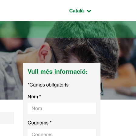
Idioma seleccionat:
Català
Vull més informació:
*Camps obligatoris
Nom *
ió Industrial
Cognoms *