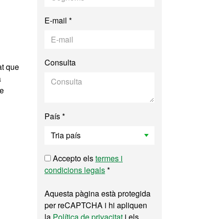
E-mail *
Consulta
at que
a
de
País *
Accepto els
termes i
condicions legals
*
Aquesta pàgina està protegida
per reCAPTCHA i hi apliquen
la
Política de privacitat
i els