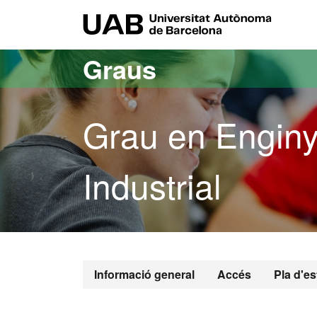
Ves al contingut principal
Ves a la navegació de la pàgina
UAB Uni
Graus
Grau en Enginy
Industrial
Grau en Engin
Informació general
Accés
Pla d'es