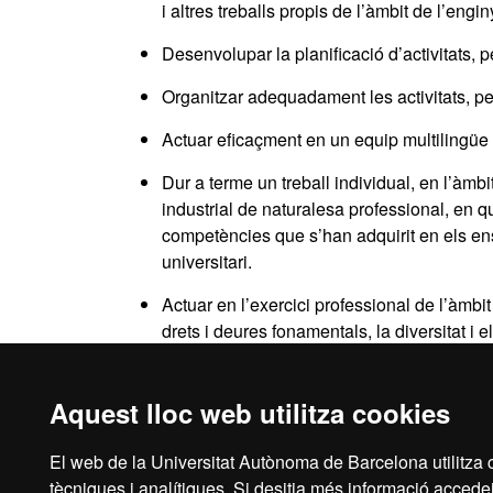
i altres treballs propis de l’àmbit de l’engi
Desenvolupar la planificació d’activitats, 
Organitzar adequadament les activitats, pe
Actuar eficaçment en un equip multilingüe i 
Dur a terme un treball individual, en l’àmb
industrial de naturalesa professional, en què
competències que s’han adquirit en els en
universitari.
Actuar en l’exercici professional de l’àmbi
drets i deures fonamentals, la diversitat i 
l’impacte social, econòmic i mediambiental
Aquest lloc web utilitza cookies
El web de la Universitat Autònoma de Barcelona utilitza c
Avís legal
Prot
tècniques i analítiques. Si desitja més informació accedei