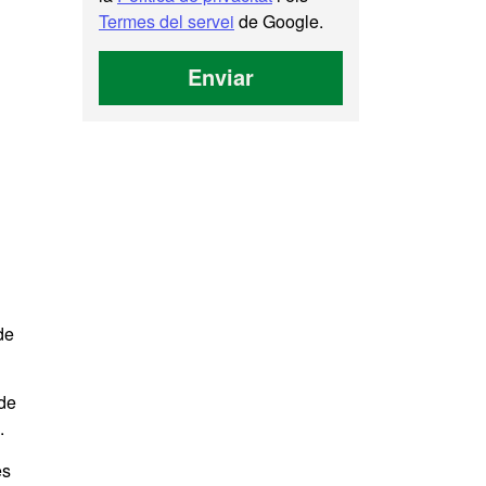
Termes del servei
de Google.
Enviar
de
 de
.
es