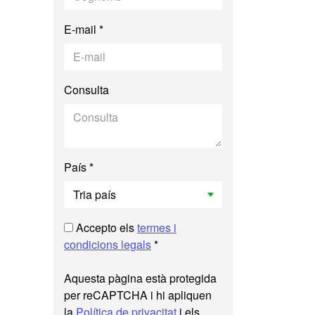
E-mail *
Consulta
País *
Accepto els
termes i
condicions legals
*
Aquesta pàgina està protegida
per reCAPTCHA i hi apliquen
la
Política de privacitat
i els