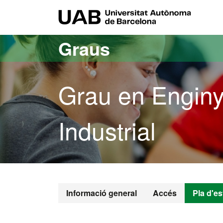
Ves al contingut principal
Ves a la navegació de la pàgina
UAB Uni
Graus
Grau en Enginy
Industrial
Grau en Engin
Informació general
Accés
Pla d'es