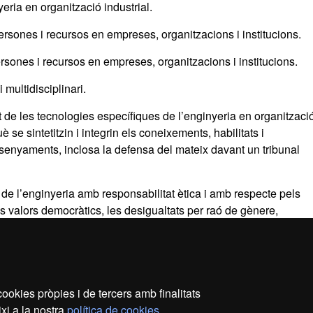
nyeria en organització industrial.
persones i recursos en empreses, organitzacions i institucions.
rsones i recursos en empreses, organitzacions i institucions.
multidisciplinari.
it de les tecnologies específiques de l’enginyeria en organitzaci
 se sintetitzin i integrin els coneixements, habilitats i
senyaments, inclosa la defensa del mateix davant un tribunal
t de l’enginyeria amb responsabilitat ètica i amb respecte pels
els valors democràtics, les desigualtats per raó de gènere,
.
ookies pròpies i de tercers amb finalitats
ecció de dades
Sobre el web
Accessibilitat web
Map
xi a la nostra
política de cookies
.