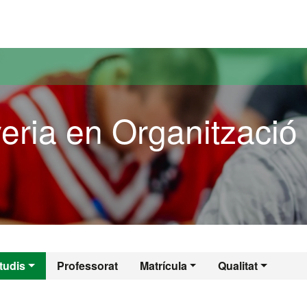
versitat Autònoma de Barcelona
eria en Organització
yeria en Organitzac
tudis
Professorat
Matrícula
Qualitat