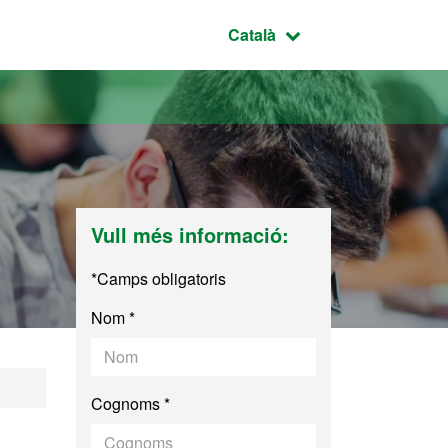
Idioma seleccionat:
Català
Vull més informació:
*Camps obligatoris
Nom *
ió Industrial
Cognoms *