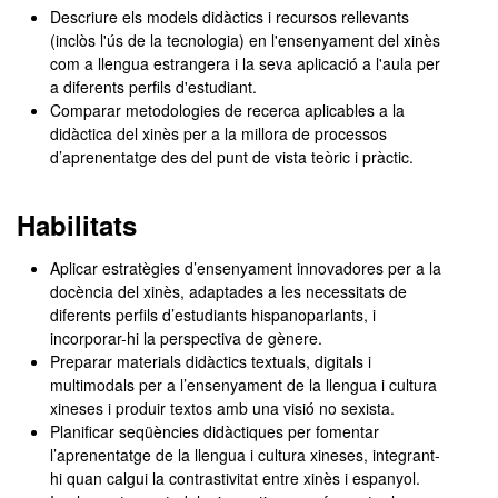
Descriure els models didàctics i recursos rellevants
(inclòs l'ús de la tecnologia) en l'ensenyament del xinès
com a llengua estrangera i la seva aplicació a l'aula per
a diferents perfils d'estudiant.
Comparar metodologies de recerca aplicables a la
didàctica del xinès per a la millora de processos
d’aprenentatge des del punt de vista teòric i pràctic.
Habilitats
Aplicar estratègies d’ensenyament innovadores per a la
docència del xinès, adaptades a les necessitats de
diferents perfils d’estudiants hispanoparlants, i
incorporar-hi la perspectiva de gènere.
Preparar materials didàctics textuals, digitals i
multimodals per a l’ensenyament de la llengua i cultura
xineses i produir textos amb una visió no sexista.
Planificar seqüències didàctiques per fomentar
l’aprenentatge de la llengua i cultura xineses, integrant-
hi quan calgui la contrastivitat entre xinès i espanyol.