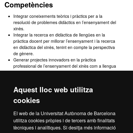
Competències
Integrar coneixements teòrics i pràctics per a la
resolució de problemes didàctics en l’ensenyament del
xinès.
Integrar la recerca en didàctica de llengües en la
pràctica docent per millorar l’ensenyament i la recerca
en didàctica del xinès, tenint en compte la perspectiva
de gènere.
Generar projectes innovadors en la pràctica
professional de l’ensenyament del xinès com a llengua
estrangera.
Avaluar els coneixements adquirits en contextos
educatius diversos, incloent-hi l’ensenyament a
Aquest lloc web utilitza
estudiants de diferent perfil.
Avaluar críticament la pròpia pràctica docent i proposar
cookies
estratègies de millora contínua, actuant de manera
sostenible i socialment responsable i respectuosa amb
El web de la Universitat Autònoma de Barcelona
els drets humans.
utilitza cookies pròpies i de tercers amb finalitats
Planificar projectes de recerca sobre l’ensenyament-
tècniques i analítiques. Si desitja més informació
aprenentatge del xinès per a hispanoparlants.