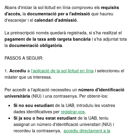
Abans d'iniciar la sol·licitud en línia comproveu els
requisits
d'accés,
la
documentació per a l'admissió
que haureu
d'escanejar i el
calendari d'admissió
.
La preinscripció només quedarà registrada, si s’ha realitzat el
pagament de la taxa amb targeta bancària
i s'ha adjuntat tota
la
documentació obligatòria
.
PASSOS A SEGUIR:
1.
Accediu
a
l'aplicació de la sol·licitud en línia
i seleccioneu el
màster que us interessa.
Per accedir a l'aplicació necessiteu un
número d'identificació
universitària
(NIU) i una contrasenya. Per obtenir-los:
Si no sou estudiant
de la UAB, introduïu les vostres
dades identificatives per
registrar-vos
.
Si ja sou o heu estat estudiant
de la UAB, teniu
assignat un número d'identificació universitari (NIU) i
recordeu la contrasenya,
accediu directament a la