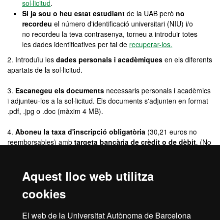
sol·licitud
.
Si ja sou o heu estat estudiant
de la UAB però
no
recordeu
el número d'identificació universitari (NIU) i/o
no recordeu la teva contrasenya, torneu a introduir totes
les dades identificatives per tal de
recuperar-los.
2. Introduïu les
dades personals i acadèmiques
en els diferents
apartats de la sol·licitud.
3.
Escanegeu els documents
necessaris personals i acadèmics
i adjunteu-los a la sol·licitud. Els documents s'adjunten en format
.pdf, .jpg o .doc (màxim 4 MB).
4.
Aboneu la taxa d'inscripció obligatòria
(30,21 euros no
reemborsables) amb
targeta bancària de crèdit o de dèbit
. (No
serà necessari en el cas dels màsters Erasmus Mundus i del
màster
de Logística i Gestió de la Cadena de Subministrament /
Aquest lloc web utilitza
Logistics and Supply Chain Management)
cookies
5. Si voleu, podeu descarregar-vos el
comprovant
de la
sol·licitud d'admissió.
El web de la Universitat Autònoma de Barcelona