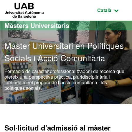
Ves al contingut principal
Ves a la navegació de la pàgina
UAB Universitat Autònoma de Barcelona
Idioma selecci
Català
Màsters Universitaris
Màster Universitari en Polítiques
Socials i Acció Comunitària
Formació de caràcter professionalitzador i de recerca que
ofereix una perspectiva pràctica, pluridisciplinària i
territorialment propera de l’acció comunitària i les
polítiques socials.
Màster Oficial - Polítique
Sol·licitud d'admissió al màster