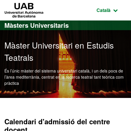
Ves al contingut principal
Ves a la navegació de la pàgina
UAB Universitat Autònoma de Barcelona
Idioma selecci
Català
Màsters Universitaris
Màster Universitari en Estudis
Teatrals
És l’únic màster del sistema universitari català, i un dels pocs de
l’àrea mediterrània, centrat en la recerca teatral tant teòrica com
pràctica
Màster Oficial - Estudis Te
Calendari d'admissió del centre
docent