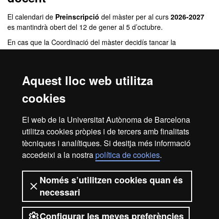
El calendari de
Preinscripció
del màster per al curs
2026-2027
es mantindrà obert del 12 de gener al 5 d’octubre.
En cas que la Coordinació del màster decidís tancar la
preinscripció per haver ocupat totes les places s’informarà al
respecte.
Aquest lloc web utilitza
El calendari de
Resolucions
d’aquest màster seguirà el següent
calendari:
cookies
Durant la segona quinzena de cada mes es farà pública la
resolució de totes les sol·licituds presentades durant el mes
El web de la Universitat Autònoma de Barcelona
anterior, excepte a l'agost que no es farà cap resolució i les
utilitza cookies pròpies i de tercers amb finalitats
sol·licituds de juliol es resoldran al setembre.
tècniques i analítiques. Si desitja més informació
accedeixi a la nostra
política de cookies
.
Avís legal
Protecció de dades
Sobre el web
Només s’utilitzen cookies quan és
necessari
Accessibilitat web
Mapa del web UAB
Configurar les meves preferències
2026 Universitat Autònoma de