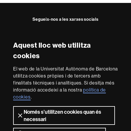
Segueix-nos a les xarxes socials
Twitter
YouTube
Instagram
Aquest lloc web utilitza
Reconeixement internacional de l'excel·lència
cookies
HR
Excellence
El web de la Universitat Autònoma de Barcelona
in
utilitza cookies pròpies i de tercers amb
Research
Amb el finançament de
-
finalitats tècniques i analítiques. Si desitja més
Euraxess
informació accedeixi a la nostra
política de
cookies
.
Sobre
Només s’utilitzen cookies quan és
aquest
necessari
web
Avís legal
Protecció de dades
Sobre el