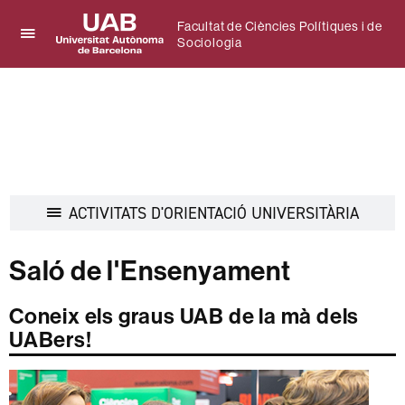
Facultat de Ciències Polítiques i de
Sociologia
Prem
UAB
per
Universitat
desplegar
Autònoma
el
de
menú
Barcelona
de
Facultat
de
Ciències
Despleg
ACTIVITATS D'ORIENTACIÓ UNIVERSITÀRIA
Polítiques
la
i
navegac
de
Saló de l'Ensenyament
Sociologia
Coneix els graus UAB de la mà dels
UABers!