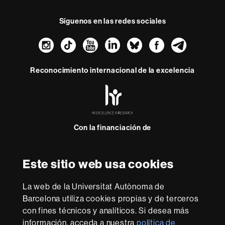
Síguenos en las redes sociales
Instagram
TikTok
YouTube
LinkedIn
Bluesky
Faceboo
Teleg
Reconocimiento internacional de la excelencia
HR
Excellence
in
Research
Con la financiación de
-
Euraxess
Este sitio web usa cookies
Sobre
esta
La web de la Universitat Autònoma de
web
Aviso legal
Protección de datos
Sobre el
Barcelona utiliza cookies propias y de terceros
con fines técnicos y analíticos. Si desea más
web
Accesibilidad web
Mapa del web UAB
información, acceda a nuestra
política de