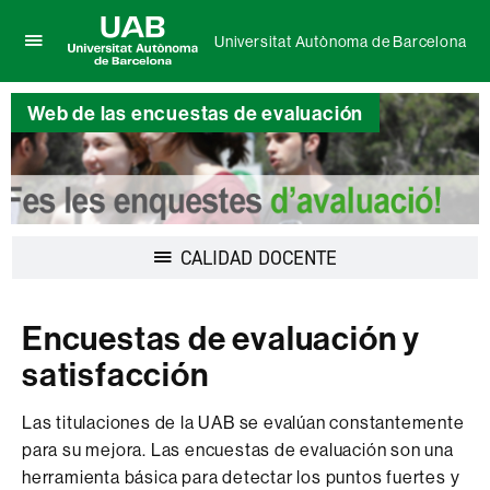
Universitat Autònoma de Barcelona
Clica
UAB
aquí
Universitat
para
Web de las encuestas de evaluación
Autònoma
desplegar
de
el
Barcelona
menú
de
Universitat
Autònoma
Desplegar
CALIDAD DOCENTE
de
la
Barcelona
navegación
Encuestas de evaluación y
satisfacción
Las titulaciones de la UAB se evalúan constantemente
para su mejora. Las encuestas de evaluación son una
herramienta básica para detectar los puntos fuertes y