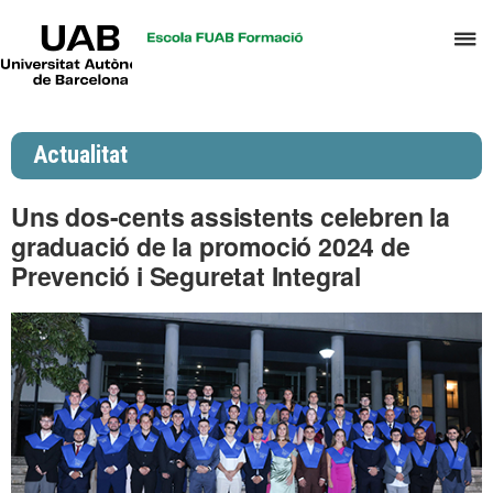
UAB
P
Universitat
Autònoma
p
de
d
Barcelona
el
Actualitat
m
d
Uns dos-cents assistents celebren la
P
graduació de la promoció 2024 de
i
Prevenció i Seguretat Integral
S
I