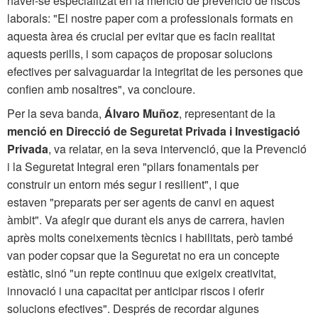
haver-se especialitzat en la menció de prevenció de riscos
laborals: "El nostre paper com a professionals formats en
aquesta àrea és crucial per evitar que es facin realitat
aquests perills, i som capaços de proposar solucions
efectives per salvaguardar la integritat de les persones que
confien amb nosaltres", va concloure.
Per la seva banda,
Álvaro Muñoz
, representant de la
menció en Direcció de Seguretat Privada i Investigació
Privada
, va relatar, en la seva intervenció, que la Prevenció
i la Seguretat Integral eren "pilars fonamentals per
construir un entorn més segur i resilient", i que
estaven "preparats per ser agents de canvi en aquest
àmbit". Va afegir que durant els anys de carrera, havien
après molts coneixements tècnics i habilitats, però també
van poder copsar que la Seguretat no era un concepte
estàtic, sinó "un repte continuu que exigeix creativitat,
innovació i una capacitat per anticipar riscos i oferir
solucions efectives". Després de recordar algunes