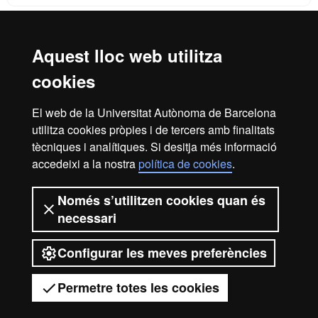
Aquest lloc web utilitza
Reconeixement internacional de l'excel·lència
cookies
HR
El web de la Universitat Autònoma de Barcelona
utilitza cookies pròpies i de tercers amb finalitats
Excell
tècniques i analítiques. Si desitja més informació
Inici
Avís legal
Política de privacitat
accedeixi a la nostra
política de cookies
.
Protecció de dades
Sobre el web
Només s’utilitzen cookies quan és
in
Som una universitat capdavantera que imparteix una
necessari
docència de qualitat, diversificada, multidisciplinària i
flexible, ajustada a les necessitats de la societat i adaptada
als nous models de l'Europa del coneixement. La UAB és
Configurar les meves preferències
Resea
reconeguda internacionalment per la qualitat i el caràcter
innovador de la seva recerca.
Permetre totes les cookies
2026 Universitat Autònoma de Barcelona