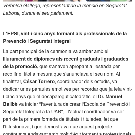
Verònica Gallego, representant de la menció en Seguretat
Laboral, durant el seu parlament.
L'EPSI, vint-i-cinc anys formant als professionals de la
Prevenció i Seguretat Integral
La part principal de la cerimònia va arribar amb el
lliurament de diplomes als recent graduats i graduades
de la promoció,
que s'anaven apropant a l'estrada per
recollir el títol a mesura que s'anunciava el seu nom. Al
finalitzar,
César Torrero
, coordinador dels estudis, va
dedicar unes paraules emotives per recordar que ja feia vint-
i-cinc anys que el desaparegut catedràtic, el
Dr. Manuel
Ballbè
va iniciar "l'aventura de crear l'Escola de Prevenció i
Seguretat Integral a la UAB", i l'actual coordinador va ser
part de la primera fornada de titulats i titulades, fet que
l'il·lusionava, i que demostrava que aquest projecte
continuava endavant amb molt d'èxit formant a professionals