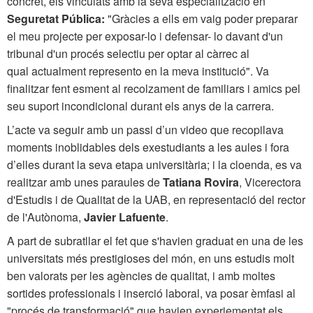
concret, els vinculats amb la seva especialització en
Seguretat Pública:
"Gràcies a ells em vaig poder preparar
el meu projecte per exposar-lo i defensar- lo davant d'un
tribunal d'un procés selectiu per optar al càrrec al
qual actualment represento en la meva institució". Va
finalitzar fent esment al recolzament de familiars i amics pel
seu suport incondicional durant els anys de la carrera.
L’acte va seguir amb un passi d’un video que recopilava
moments inoblidables dels exestudiants a les aules i fora
d’elles durant la seva etapa universitària; i la cloenda, es va
realitzar amb unes paraules de
Tatiana Rovira
, Vicerectora
d'Estudis i de Qualitat de la UAB, en representació del rector
de l'Autònoma,
Javier Lafuente
.
A part de subratllar el fet que s'havien graduat en una de les
universitats més prestigioses del món, en uns estudis molt
ben valorats per les agències de qualitat, i amb moltes
sortides professionals i inserció laboral, va posar èmfasi al
"procés de transformació" que havien experiementat els