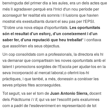
benvinguda del primer dia a les aules, era un dels actes que
més li agradaven perquè era l'inici d'un nou període per
aconseguir fer realitat els somnis i il·lusions que havien
mostrat els exestudiants durant el seu pas per l'EPSI.
"S'obre una nova etapa d'oportunitats.
Les oportunitats
són el resultat d'un esforç, d'un coneixement i d'un
saber fer, d'una reputació que heu treballat
" i confiava
que assolirien els seus objectius.
Un cop consolidats com a professionals, la directora els hi
va demanar que compartissin les noves oportunitats amb el
talent i promocions sorgides de l'Escola per ajudar-los en la
seva incorporació al mercat laboral,o oferint-los-hi
pràctiques, i que també, a més, donessin a conèixer les
seves pròpies fites aconseguides.
Tot seguit, va ser el torn de
Juan Antonio Sierra,
docent
dels
Pràcticums I i II
, qui va ser l'escollit pels exalumnes
com a padrí de l'esdeveniment en representació de tot