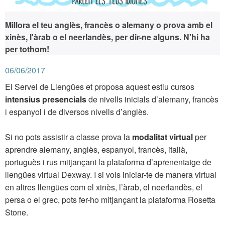
Millora el teu anglès, francès o alemany o prova amb el
xinès, l'àrab o el neerlandès, per dir-ne alguns. N'hi ha
per tothom!
06/06/2017
El Servei de Llengües et proposa aquest estiu cursos
intensius presencials
de nivells inicials d’alemany, francès
i espanyol i de diversos nivells d’anglès.
Si no pots assistir a classe prova la
modalitat virtual
per
aprendre alemany, anglès, espanyol, francès, italià,
portuguès i rus mitjançant la plataforma d’aprenentatge de
llengües virtual Dexway. I si vols iniciar-te de manera virtual
en altres llengües com el xinès, l’àrab, el neerlandès, el
persa o el grec, pots fer-ho mitjançant la plataforma Rosetta
Stone.