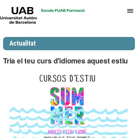
UAB
P
Universitat
Autònoma
p
de
d
Barcelona
el
Actualitat
m
d
Tria el teu curs d'idiomes aquest estiu
P
i
S
I