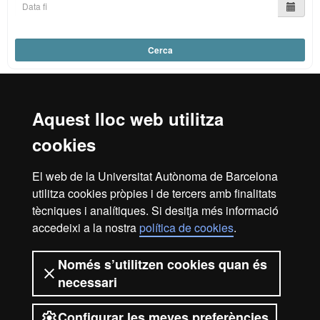
Cerca
Aquest lloc web utilitza
Reconeixement internacional de l'excel·lència
cookies
HR
El web de la Universitat Autònoma de Barcelona
utilitza cookies pròpies i de tercers amb finalitats
Excell
tècniques i analítiques. Si desitja més informació
Inici
Avís legal
Política de privacitat
accedeixi a la nostra
política de cookies
.
Protecció de dades
Sobre el web
Només s’utilitzen cookies quan és
in
Som una universitat capdavantera que imparteix una
necessari
docència de qualitat, diversificada, multidisciplinària i
flexible, ajustada a les necessitats de la societat i adaptada
als nous models de l'Europa del coneixement. La UAB és
Configurar les meves preferències